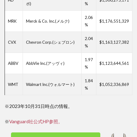
ポ)
%
ート
フォ
リオ
2.06
MRK
Merck & Co. Inc.(メルク)
$1,176,551,329
%
8.5
ハイ
ディ
2.04
CVX
Chevron Corp.(シェブロン)
$1,163,127,382
フェ
%
ンシ
ブ・
1.97
ポー
ABBV
AbbVie Inc.(アッヴィ)
$1,123,644,561
%
トフ
ォリ
オ
1.84
WMT
Walmart Inc.(ウォルマート)
$1,052,336,869
%
※2023年10月31日時点の情報。
※
Vanguard社公式HP参照。