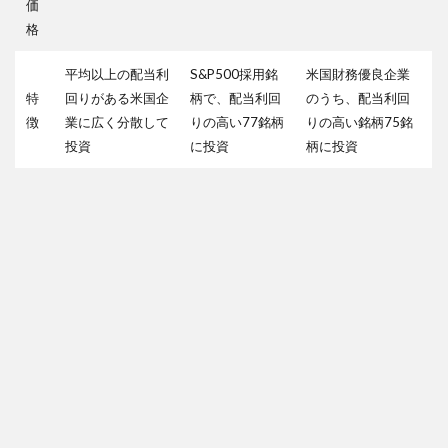
価
格
平均以上の配当利
S&P500採用銘
米国財務優良企業
特
回りがある米国企
柄で、配当利回
のうち、配当利回
徴
業に広く分散して
りの高い77銘柄
りの高い銘柄75銘
投資
に投資
柄に投資