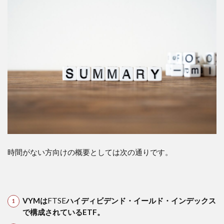
何？
3
VYM
のチ
ャー
トで
見る
パフ
ォー
マン
ス
は？
4
VYM・
時間がない方向けの概要としては次の通りです。
HDV・
SPYD
の3つ
を比較
VYMは
FTSE
ハイディビデンド・イールド・インデックス
5
で構成されているETF。
VYM
のメ