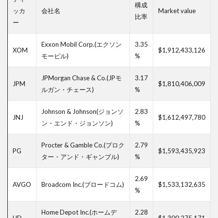
ート
構成
ッカ
会社名
Market value
フォ
比率
ー
リオ
8.3
Exxon Mobil Corp.(エクソン
3.35
セク
XOM
$1,912,433,126
モービル)
%
ター
バラ
ンス
JPMorgan Chase & Co.(JPモ
3.17
JPM
$1,810,406,009
ポー
ルガン・チェース)
%
トフ
ォリ
Johnson & Johnson(ジョンソ
2.83
オ
JNJ
$1,612,497,780
ン・エンド・ジョンソン)
%
8.4
バラ
Procter & Gamble Co.(プロク
2.79
ンス
PG
$1,593,435,923
ター・アンド・ギャンブル)
%
ド・
グロ
ーバ
2.69
AVGO
Broadcom Inc.(ブロードコム)
$1,533,132,635
ル・
%
アプ
ロー
Home Depot Inc.(ホームデ
2.28
チポ
HD
$1,300,275,171