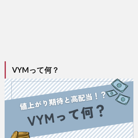
5.4
４．
値上
がり
益(キ
ャピ
タル
ゲイ
ン)が
狙え
る
VYMって何？
6
VYM
のデ
メリ
ット
6.1
１．
REIT（不
動産）が
含まれて