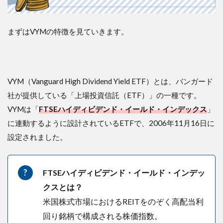
いない
6.2
２．
まずはVYMの特徴を見ていきます。
値上
がり
がゆ
るや
か
VYM（Vanguard High Dividend Yield ETF）とは、バンガード
6.3
社が提供している「上場投資信託（ETF）」の一種です。
３．
VYMは「
FTSEハイディビデンド・イールド・インデックス
」
配当
利回
に連動するように設計されているETFで、2006年11月16日に
りは
設定されました。
他の
高配
当ETF
に比
FTSEハイディビデンド・イールド・インデッ
べる
クスとは？
と低
め
米国株式市場におけるREITをのぞく高配当利
6.4
回り銘柄で構成される株価指数。