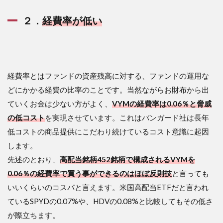
２．
経費率が低い
経費率とはファンドの資産残高に対する、ファンドの運用な
どにかかる経費の比率のことです。当然ながらお財布から出
ていくお金は少ない方がよく、
VYMの経費率は0.06％と脅威
の低コスト
を実現させています。これはバンガード社は長年
低コストの商品提供にこだわり続けているコスト意識に起因
します。
先述のとおり、
高配当銘柄452銘柄で構成されるVYMを
0.06％の経費率で買う事ができるのはほぼ反則技
と言っても
いいくらいのコスパと言えます。米国高配当ETFだと言われ
ているSPYDの0.07%や、HDVの0.08%と比較してもその低さ
が際立ちます。