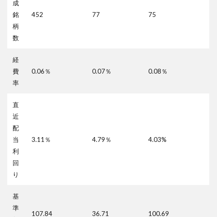
成
銘
452
77
75
柄
数
経
費
0.06％
0.07％
0.08％
率
直
近
配
当
3.11％
4.79％
4.03%
利
回
り
基
準
107.84
36.71
100.69