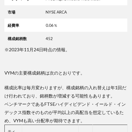
8
市場
NYSE ARCA
VYM
を使
った
経費率
0.06％
ポー
トフ
構成銘柄数
452
ォリ
オ例
※2023年11月24日時点の情報。
8.1
基本
の
VYM100％
VYMの主要構成銘柄は次のとおりです。
ポートフォ
リオ
構成比率は毎月変わりますが、構成銘柄の入れ替えは年1回だ
8.2
け行われており、銘柄数が増減する可能性もあります。
バラ
ンス
ベンチマークであるFTSEハイディビデンド・イールド・イン
ド・
デックス指数そのものが平均以上の高配当を想定しているた
イン
カム
め、VYMも高い分配率が期待できます。
＆成
長ポ
ティ