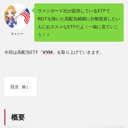
ヴァンガード社が提供しているETFで、
REITを除いた高配当銘柄に分散投資したい
人におススメなETFだよ！一緒に見ていこ
キャシー
う！！
今回は高配当ETF「
VYM
」を取り上げていきます。
目次
1
概
要
概要
2
VYM
って