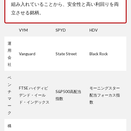
組み入れていることから、安全性と高い利回りを両
立させる銘柄。
VYM
SPYD
HDV
運
用
Vanguard
State Street
Black Rock
会
社
ベ
ン
FTSE ハイディビ
モーニングスター
チ
S&P500高配当
デンド・イール
配当フォーカス指
マ
指数
ド・インデックス
数
ー
ク
構