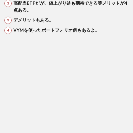
高配当ETFだが、値上がり益も期待できる等メリットが4
リッ
点ある。
ト
デメリットもある。
5.1
1．分
VYMを使ったポートフォリオ例もあるよ。
配金
が年4
回も
らえ
る
5.2
２．
経費
率が
低い
5.3
３．
分散
投資
が可
能