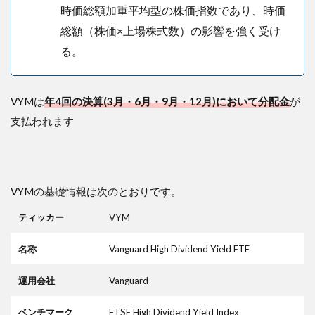
４．
時価総額加重平均型の株価指数であり、時価
分配
金の
総額（株価×上場株式数）の影響を強く受け
再投
る。
資が
手間
6.5
VYMは
年4回の決算(3月・6月・9月・12月)において分配金
が
５．
支払われます
二重
課税
され
る。
それ
を取
VYMの基礎情報は次のとおりです。
り返
すの
ティッカー
VYM
が面
倒
名称
Vanguard High Dividend Yield ETF
7
ま
運用会社
Vanguard
と
め
ベンチマーク
FTSE High Dividend Yield Index