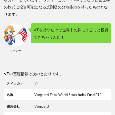
5.4
の株式に投資可能になる反則級の分散能力を持ったものとな
４．
二重
ります。
課税
され
る。
VTを持つだけで世界中の株にまるっと投資
それ
を取
できちゃうんだ！
り返
すの
が面
キャシー
倒
6
VTを
VTの基礎情報は次のとおりです。
持って
いるだ
ティッカー
VT
けでプ
ロの投
資家に
名称
Vanguard Total World Stock Index Fund ETF
勝てち
ゃうか
運用会社
Vanguard
も！？