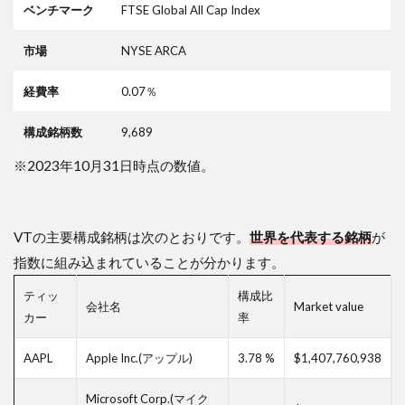
7
ベンチマーク
FTSE Global All Cap Index
ま
と
市場
NYSE ARCA
め
経費率
0.07％
8
VT
を
構成銘柄数
9,689
使
っ
※2023年10月31日時点の数値。
た
ポ
ー
ト
VTの主要構成銘柄は次のとおりです。
世界を代表する銘柄
が
フ
指数に組み込まれていることが分かります。
ォ
リ
ティッ
構成比
オ
会社名
Market value
カー
率
例
8.1
AAPL
Apple Inc.(アップル)
3.78 %
$1,407,760,938
基本
の全
Microsoft Corp.(マイク
世界