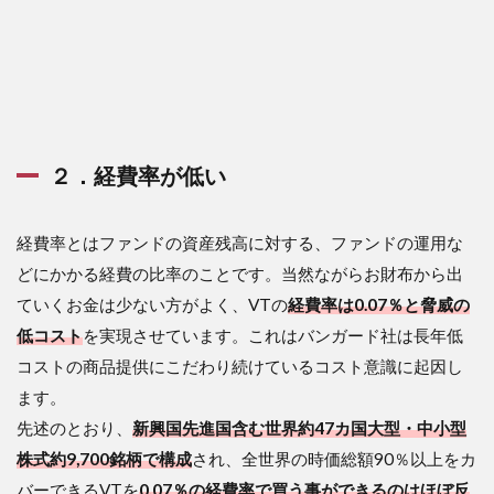
２．経費率が低い
経費率とはファンドの資産残高に対する、ファンドの運用な
どにかかる経費の比率のことです。当然ながらお財布から出
ていくお金は少ない方がよく、VTの
経費率は0.07％と脅威の
低コスト
を実現させています。これはバンガード社は長年低
コストの商品提供にこだわり続けているコスト意識に起因し
ます。
先述のとおり、
新興国先進国含む世界約47カ国大型
・中小型
株式約9,700銘柄で構成
され、全世界の時価総額90％以上をカ
バーできるVTを
0.07％の経費率で買う事ができるのはほぼ反