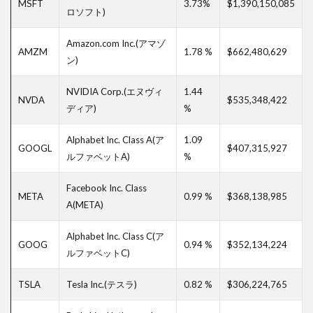
MSFT
3.73%
$1,390,150,085
株式
ロソフト)
100％
ポー
Amazon.com Inc.(アマゾ
トフ
AMZM
1.78 %
$662,480,629
ン)
ォリ
オ
NVIDIA Corp.(エヌヴィ
1.44
NVDA
$535,348,422
8.2
ディア)
%
高配
当グ
Alphabet Inc. Class A(ア
1.09
ロー
GOOGL
$407,315,927
バル
ルファベットA)
%
ポー
トフ
Facebook Inc. Class
ォリ
META
0.99 %
$368,138,985
A(META)
オ
8.3
Alphabet Inc. Class C(ア
GOOG
0.94 %
$352,134,224
リタ
ルファベットC)
イア
メン
TSLA
Tesla Inc.(テスラ)
0.82 %
$306,224,765
トグ
ロー