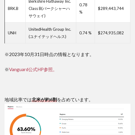
バル
Berkshire Hathaway Inc.
0.78
ポー
BRK.B
Class B(バークシャーハ
$289,443,744
トフ
%
サウェイ)
ォリ
オ
UnitedHealth Group Inc.
UNH
0.74 %
$274,935,082
8.4
(ユナイテッドヘルス)
成長
中小
型株
※2023年10月31日時点の情報となります。
グロ
ーバ
ルポ
※
Vanguard公式HP参照。
ート
フォ
リオ
8.5
地域比率では
北米が約6割
を占めています。
テク
ノロ
ジー
重視
ポー
トフ