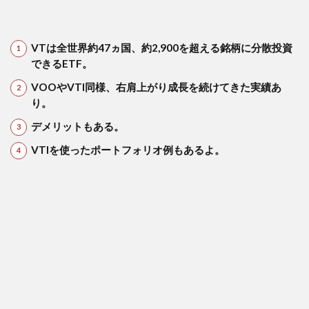
4.1
1．長
期的
VTは全世界約47ヵ国、約2,900を超える銘柄に分散投資
に成
できるETF。
長が
期待
VOOやVTI同様、右肩上がり成長を続けてきた実績あ
でき
り。
る
デメリットもある。
4.2
２．
VTIを使ったポートフォリオ例もあるよ。
経費
率が
低い
4.3
３．
株価
が安
いた
め、
買い
やす