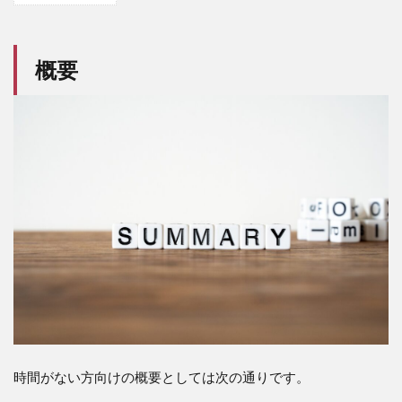
概
要
概要
2
VT
って
何？
3
VT
のパ
フォ
ーマ
ンス
は？
4
VT
の
メ
リ
ッ
時間がない方向けの概要としては次の通りです。
ト