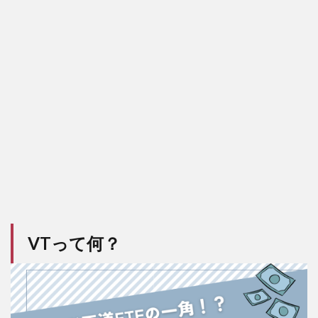
い
4.4
４．
分散
が効
いて
いる
5
VT
の
デ
メ
リ
ッ
ト
VTって何？
5.1
１．
米国
株式
市場
への