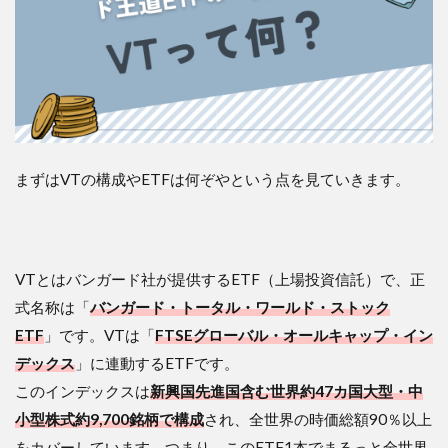
一極
集中
リス
クが
ある
5.2
２．
少額
投資
まずはVTの構成やETFは何ぞやという点を見ていきます。
では
成果
が出
にく
い
VTとはバンガード社が提供するETF（上場投資信託）で、正
5.3
式名称は「
バンガード・トータル・ワールド・ストック
３．
ETF
」です。VTは「
FTSEグローバル・オールキャップ・イン
分配
デックス
」に連動するETFです。
金の
再投
このインデックスは
新興国先進国含む世界約47カ国大型・中
資が
小型株式約9,700銘柄で構成
され、全世界の時価総額90％以上
手間
をカバーしています。つまり、このETF1本でまるっと全世界