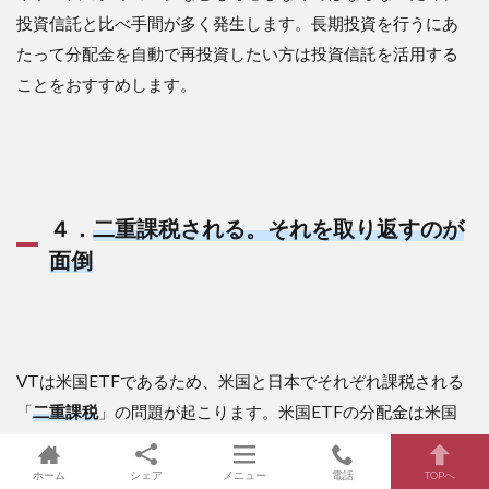
投資信託と比べ手間が多く発生します。長期投資を行うにあ
たって分配金を自動で再投資したい方は投資信託を活用する
ことをおすすめします。
４．
二重課税される。それを取り返すのが
面倒
VTは米国ETFであるため、米国と日本でそれぞれ課税される
「
二重課税
」の問題が起こります。米国ETFの分配金は米国
で10％の税率で源泉徴収された後、残り90％に対して日本国
内で20.315％の課税がなされます。
ホーム
シェア
メニュー
電話
TOPへ