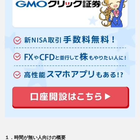
に定
評が
ある
3.4
２－
４．
FXと
株取
引を
同時
にや
りた
い場
合に
は唯
一無
二の
証券
会社
3.5
２－
５．
１．時間が無い人向けの概要