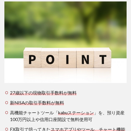
GMO
あお
ぞら
ネッ
ト銀
行と
提携
する
と金
利が
得ら
れる
4
３．
GMO
クリ
27歳以下の現物取引手数料が無料
ック
証券
新NISAの取引手数料が無料
の使
い方
高機能チャートツール「
kabuステーション
」を、預り資産
の例
100万円以上や信用口座開設で無料使用可
３点
FX取引で培ってきた
スマホアプリやツール、チャート機能