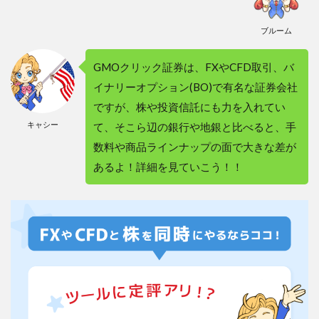
数料
が無
ブルーム
料に
なる
GMOクリック証券は、FXやCFD取引、バ
3.2
イナリーオプション(BO)で有名な証券会社
２－
２．
ですが、株や投資信託にも力を入れてい
新
キャシー
て、そこら辺の銀行や地銀と比べると、手
NISA
の取
数料や商品ラインナップの面で大きな差が
引手
あるよ！詳細を見ていこう！！
数料
が無
料と
なる
3.3
２－
３．
スマ
ホア
プリ