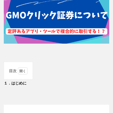
目次
1
１．はじめに
１．
はじ
めに
2
１．
時間