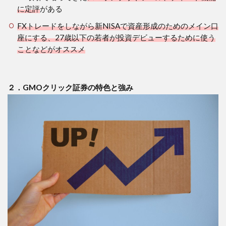
4.1
に定評
がある
３－
１．
FXトレードをしながら新NISAで資産形成のためのメイン口
FXト
座にする、27歳以下の若者が投資デビューするために使う
レー
ことなどがオススメ
ドを
しな
がら
新
２．GMOクリック証券の特色と強み
NISA
口座
とし
て使
う
4.2
３－
２．
27歳
以下
の若
者が
投資
デビ