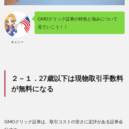
ュー
とし
て使
GMOクリック証券の特色と強みについて
う
見ていこう！！
4.3
３－
３．
キャシー
チャ
ート
用の
口座
とし
て使
２－１．27歳以下は現物取引手数料
う
が無料になる
GMOクリック証券は、取引コストの安さに定評がある証券会