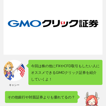
が無
い人
向け
の概
要
3
２．
GMO
クリ
ック
証券
の特
色と
強み
今回は株の他にFXやCFD取引もしたい人に
オススメできるGMOクリック証券を紹介
3.1
２－
していくよ！
１．
キャシー
27歳
以下
は現
その他銀行や対面証券よりも優れてるの？
物取
引手