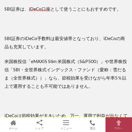
SBI証券は、
iDeCo口座
として使うことにもおすすめです。
SBI証券のiDeCo手数料は最安値帯となっており、iDeCoの商
品も充実しています。
米国株投信「eMAXIS Slim 米国株式（S&P500）」や世界株投
信「SBI・全世界株式インデックス・ファンド（愛称：雪だる
ま（全世界株式））」なら、節税効果を受けながら年率5％以
上で運用することも不可能ではありません。
iDeCoは節税効果が大きいため、万一、運用で利益が出なくて
も、節税効果だけでも元が取れてしまう場合が大半
です。
ホーム
シェア
メニュー
電話
TOPへ