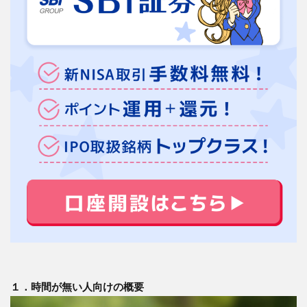
スの
豊富
な商
品ラ
イン
ナッ
プ
3.4
２－
４．
IPO取
り扱
い銘
柄数
でト
ップ
3.5
２－
５．
iDeCo
手数
１．時間が無い人向けの概要
料が