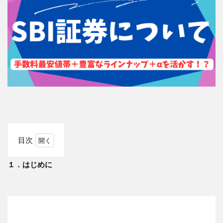
目次
1
１．はじめに
１．
はじ
めに
2
１．
時間