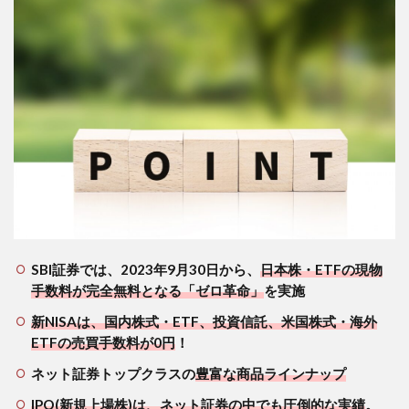
最安
値で
商品
も充
実し
てい
る
3.6
２－
６．
取引
ツー
ルや
アプ
リが
SBI証券では、2023年9月30日から、
日本株・ETFの現物
充実
手数料が完全無料となる「ゼロ革命」
を実施
して
いる
新NISAは、国内株式・ETF、投資信託、米国株式・海外
ETFの売買手数料が0円
！
3.7
２－
ネット証券トップクラスの
豊富な商品ラインナップ
７．
住信
IPO(新規上場株)は、ネット証券の中でも圧倒的な実績
。