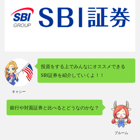
が無
い人
向け
の概
要
3
２．
SBI
証券
の特
投資をする上でみんなにオススメできる
色と
強み
SBI証券を紹介していくよ！！
3.1
２－
キャシー
１．
日本
銀行や対面証券と比べるとどうなのかな？
株の
現物
手数
料が
完全
ブルーム
無料