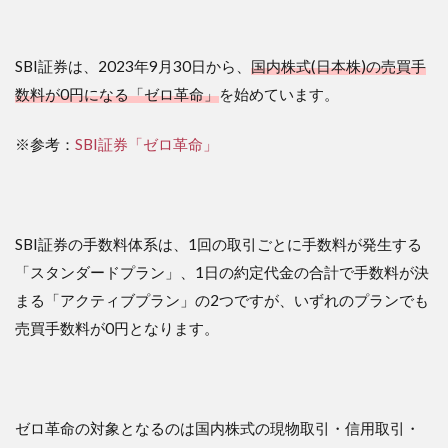
３．
IPO投
資用
SBI証券は、2023年9月30日から、
国内株式(日本株)の売買手
の口
座に
数料が0円になる「ゼロ革命」
を始めています。
使う
※参考：
SBI証券「ゼロ革命」
SBI証券の手数料体系は、1回の取引ごとに手数料が発生する
「スタンダードプラン」、1日の約定代金の合計で手数料が決
まる「アクティブプラン」の2つですが、いずれのプランでも
売買手数料が0円となります。
ゼロ革命の対象となるのは国内株式の現物取引・信用取引・