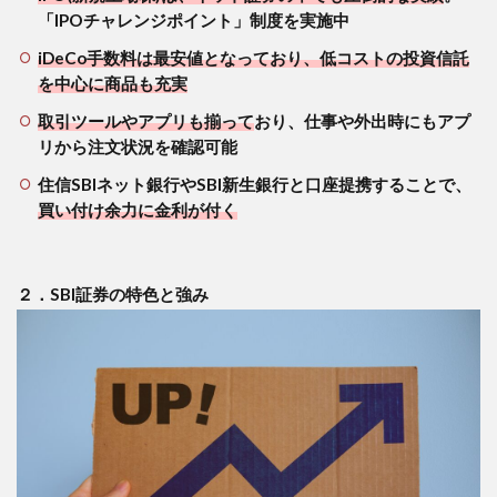
SBIネ
「IPOチャレンジポイント」制度を実施中
ット
銀
iDeCo手数料は最安値となっており、低コストの投資信託
行・
を中心に商品も充実
SBI新
生銀
取引ツールやアプリも揃って
おり、仕事や外出時にもアプ
行と
リから注文状況を確認可能
連携
する
住信SBIネット銀行やSBI新生銀行と口座提携することで、
と余
買い付け余力に金利が付く
剰資
金に
金利
が付
２．SBI証券の特色と強み
く
4
３．
SBI
証券
の使
い方
の例
3点