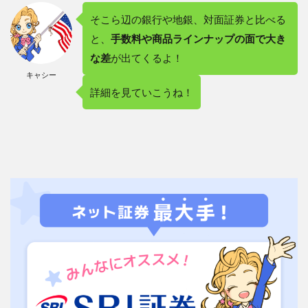
そこら辺の銀行や地銀、対面証券と比べる
3.2
２－
と、
手数料や商品ラインナップの面で大き
２．
な差
が出てくるよ！
新
NISA
キャシー
取引
詳細を見ていこうね！
手数
料が
完全
無料
で商
品も
豊富
3.3
２－
３．
ネッ
ト証
券ト
ップ
クラ