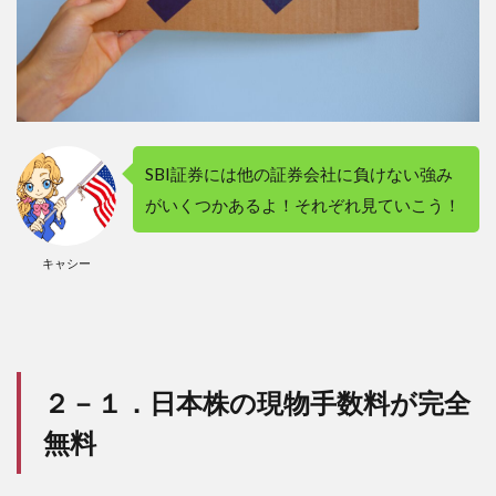
4.1
３－
１．
新
NISA
のメ
イン
SBI証券には他の証券会社に負けない強み
口座
とし
がいくつかあるよ！それぞれ見ていこう！
て使
う
キャシー
4.2
３－
２．
iDeCo
口座
とし
２－１．日本株の現物手数料が完全
て使
う
無料
4.3
３－