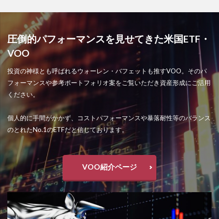
圧倒的パフォーマンスを見せてきた米国ETF・
VOO
投資の神様とも呼ばれるウォーレン・バフェットも推すVOO。そのパ
フォーマンスや参考ポートフォリオ案をご覧いただき資産形成にご活用
ください。
個人的に手間がかかず、コストパフォーマンスや暴落耐性等のバランス
のとれたNo.1のETFだと信じております。
VOO紹介ページ