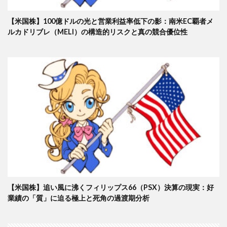
【米国株】100億ドルの光と営業利益率低下の影：南米EC覇者メ
ルカドリブレ（MELI）の構造的リスクと真の競合優位性
【米国株】追い風に沸くフィリップス66（PSX）決算の現実：好
業績の「質」に迫る極上と死角の過渡期分析