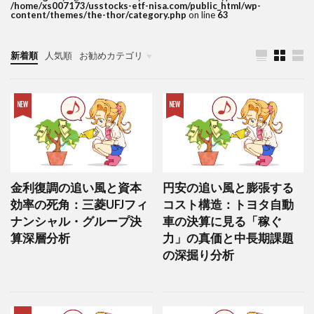
/home/xs007173/usstocks-etf-nisa.com/public_html/wp-
content/themes/the-thor/category.php
on line
63
新着順
人気順
お勧めカテゴリ
投資する理由
米国株
ETF
金利復調の追い風と資本
円安の追い風と膨張する
効率の死角：三菱UFJフィ
コスト構造：トヨタ自動
ナンシャル・グループ決
車の決算に見る「稼ぐ
算深層分析
力」の真価と中長期課題
の深掘り分析