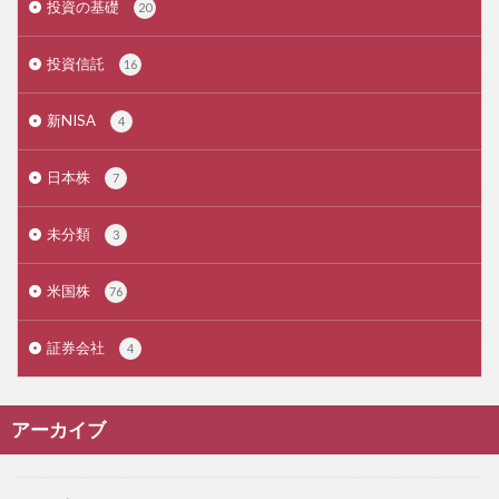
投資の基礎
20
投資信託
16
新NISA
4
日本株
7
未分類
3
米国株
76
証券会社
4
アーカイブ