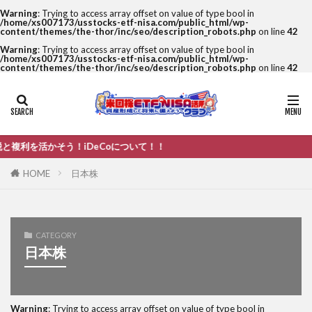
Warning
: Trying to access array offset on value of type bool in
/home/xs007173/usstocks-etf-nisa.com/public_html/wp-
content/themes/the-thor/inc/seo/description_robots.php
on line
42
Warning
: Trying to access array offset on value of type bool in
/home/xs007173/usstocks-etf-nisa.com/public_html/wp-
content/themes/the-thor/inc/seo/description_robots.php
on line
42
かそう！iDeCoについて！！
HOME
日本株
CATEGORY
日本株
Warning
: Trying to access array offset on value of type bool in