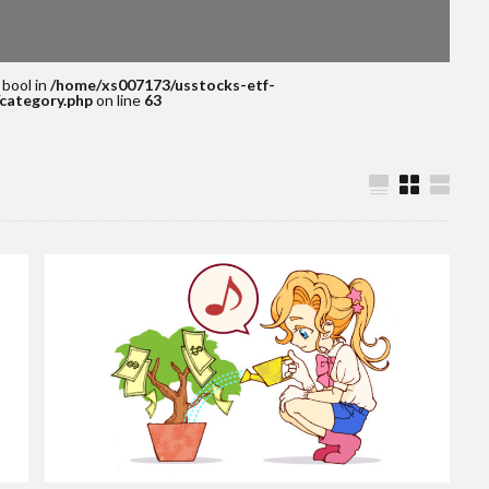
 bool in
/home/xs007173/usstocks-etf-
category.php
on line
63