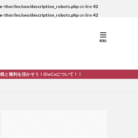
-thor/inc/seo/description_robots.php
on line
42
-thor/inc/seo/description_robots.php
on line
42
かそう！iDeCoについて！！