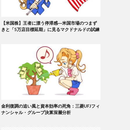
【米国株】王者に漂う停滞感―米国市場のつまず
きと「5万店目標延期」に見るマクドナルドの試練
金利復調の追い風と資本効率の死角：三菱UFJフィ
ナンシャル・グループ決算深層分析