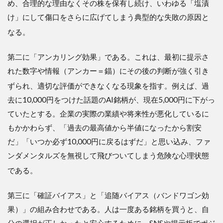
め、合理的な理由なくその株を保有し続け、いわゆる「塩漬
け」にして傷口をさらに広げてしまう典型的な失敗の原因と
なる
。
第二に「アンカリング効果」である。これは、最初に提示さ
れた数字や情報（アンカー＝錨）にその後の判断が強く引き
ずられ、適切な評価ができなくなる現象を指す
。例えば、過
去に10,000円をつけた話題のAI銘柄が、現在5,000円に下がっ
ていたとする。企業の実際の業績や将来性が悪化しているに
もかかわらず、「過去の最高値から半値になったから割安
だ」「いつか必ず10,000円に戻るはずだ」と思い込み、ファ
ンダメンタルズを無視して飛びついてしまう危険な心理状態
である
。
第三に「確証バイアス」と「追随バイアス（バンドワゴン効
果）」の組み合わせである。人は一度ある銘柄を買うと、自
分の選択が正しかったと安心するために、SNSや掲示板でポジ