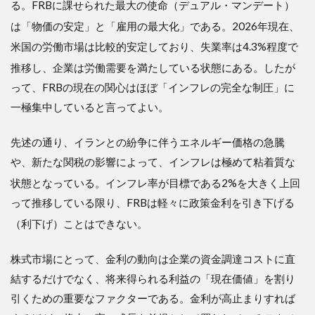
る。FRBに課せられた最大の使命（デュアル・マンデート）
は「物価の安定」と「雇用の最大化」である
。2026年現在、
米国の労働市場は比較的安定しており、失業率は4.3%程度で
推移し、企業は労働需要を満たしている状態にある
。したが
って、FRBの現在の関心はほぼ「インフレの完全な制圧」に
一極集中していると言ってよい。
先述の通り、イランとの紛争に伴うエネルギー価格の急騰
や、新たな関税の影響によって、インフレは極めて粘着質な
状態となっている
。インフレ率が目標である2%を大きく上回
って推移している限り、FRBは軽々に政策金利を引き下げる
（利下げ）ことはできない
。
株式市場にとって、金利の動向は企業の資金調達コストに直
結するだけでなく、将来得られる利益の「現在価値」を割り
引くための重要なファクターである。金利が高止まりすれば