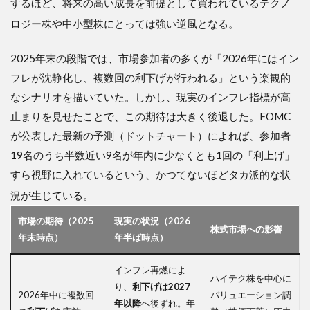
するほど、将来の高い成長を前提として買われているテクノ
ロジー株や中小型株にとっては強い逆風となる
。
2025年末の段階では、市場参加者の多くが「2026年にはイン
フレが沈静化し、複数回の利下げが行われる」という楽観的
なシナリオを描いていた。しかし、現実のインフレ指標が高
止まりを見せたことで、この期待は大きく後退した。FOMC
が公表した最新の予測（ドットチャート）によれば、参加者
19名のうち半数近い9名が年内に少なくとも1回の「利上げ」
すら視野に入れているという、かつてないほどタカ派的な状
況が生じている
。
市場の期待（2025
現実の状況（2026
株式市場への影響
年末時点）
年半ば時点）
インフレ再燃によ
ハイテク株を中心に
り、
利下げは2027
2026年中に複数回
バリュエーション調
年以降
へ後ずれ。年