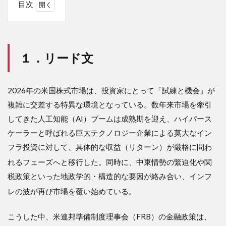
目次
1
１．
リー
ド文
１．リード文
2
２．
要約
2026年の米国株式市場は、投資家にとって「試練と機会」が
3
複雑に交差する特異な環境となっている。数年来市場を牽引
３．
してきた人工知能（AI）ブームは成熟期を迎え、ハイパース
解説
ケーラーと呼ばれる巨大テクノロジー企業による莫大なイン
3.1
フラ投資に対して、具体的な収益（リターン）が厳格に問わ
2026
年米
れるフェーズへと移行した
。同時に、中東情勢の緊迫化や関
国市
税政策といった地政学的・構造的な要因が絡み合い、インフ
場の
現在
レの波が再び市場を覆い始めている
。
地：
分断
こうした中、米連邦準備制度理事会（FRB）の金融政策は、
とイ