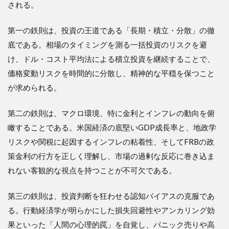
される。
3.5
鉄則
第一の鉄則は、投資の王道である「長期・積立・分散」の徹
4：ニ
ュー
底である。相場のタイミングを測る一括投資のリスクを避
スの
け、ドル・コスト平均法による積立投資を継続することで、
取捨
選択
価格変動リスクを時間的に分散し、精神的な平穏を保つこと
（ノ
が求められる。
イズ
を遮
断し
第二の鉄則は、マクロ環境、特に金利とインフレの動向を俯
シグ
瞰することである。米国経済の底堅いGDP成長率と、地政学
ナル
を見
リスクや関税に起因するインフレの粘着性、そしてFRBの政
極め
策金利の行方を正しく理解し、市場の過剰な反応に巻き込ま
る）
れない客観的な視点を持つことが不可欠である。
3.6
鉄則
第三の鉄則は、投資判断を狂わせる認知バイアスの克服であ
5：現
在地
る。行動経済学が明らかにした損失回避性やアンカリング効
の把
果といった「人間の心理的罠」を自覚し、パニック売りや高
握と