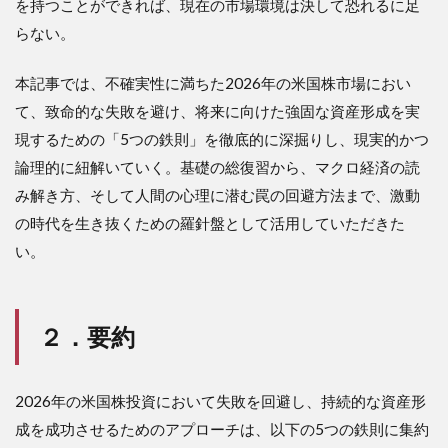
を持つことができれば、現在の市場環境は決して恐れるに足
の俯
瞰
らない。
（イ
ンフ
レと
本記事では、不確実性に満ちた2026年の米国株市場におい
金利
て、致命的な失敗を避け、将来に向けた強固な資産形成を実
の現
在地
現するための「5つの鉄則」を徹底的に深掘りし、現実的かつ
を知
論理的に紐解いていく。基礎の総復習から、マクロ経済の読
る）
み解き方、そして人間の心理に潜む罠の回避方法まで、激動
3.4
の時代を生き抜くための羅針盤として活用していただきた
鉄則
3：認
い。
知バ
イア
スの
克服
２．要約
（感
情の
罠か
2026年の米国株投資において失敗を回避し、持続的な資産形
ら抜
け出
成を成功させるためのアプローチは、以下の5つの鉄則に集約
す）