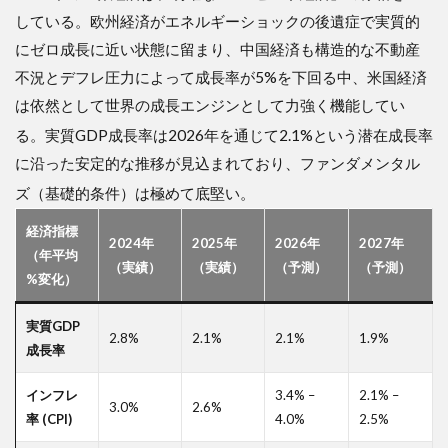
している。欧州経済がエネルギーショックの後遺症で実質的
にゼロ成長に近い状態に留まり、中国経済も構造的な不動産
不況とデフレ圧力によって成長率が5%を下回る中、米国経済
は依然として世界の成長エンジンとして力強く機能してい
る
。実質GDP成長率は2026年を通じて2.1%という潜在成長率
に沿った安定的な推移が見込まれており、ファンダメンタル
ズ（基礎的条件）は極めて底堅い
。
経済指標
2024年
2025年
2026年
2027年
（年平均
（実績）
（実績）
（予測）
（予測）
%変化）
実質GDP
2.8%
2.1%
2.1%
1.9%
成長率
インフレ
3.4% –
2.1% –
3.0%
2.6%
率 (CPI)
4.0%
2.5%