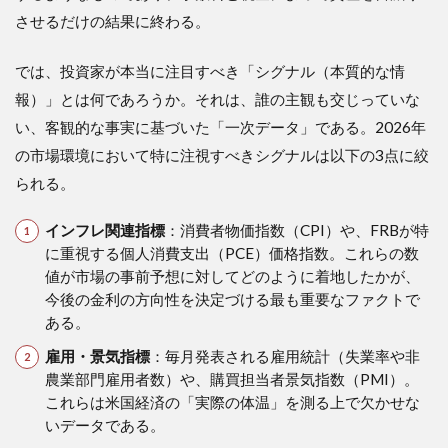
させるだけの結果に終わる。
では、投資家が本当に注目すべき「シグナル（本質的な情
報）」とは何であろうか。それは、誰の主観も交じっていな
い、客観的な事実に基づいた「一次データ」である。2026年
の市場環境において特に注視すべきシグナルは以下の3点に絞
られる。
インフレ関連指標
：消費者物価指数（CPI）や、FRBが特
に重視する個人消費支出（PCE）価格指数。これらの数
値が市場の事前予想に対してどのように着地したかが、
今後の金利の方向性を決定づける最も重要なファクトで
ある。
雇用・景気指標
：毎月発表される雇用統計（失業率や非
農業部門雇用者数）や、購買担当者景気指数（PMI）。
これらは米国経済の「実際の体温」を測る上で欠かせな
いデータである。