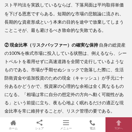
スト平均法を実践しているならば、下落局面は平均取得単価
を下げる恩恵ですらある
。短期的な市場の悲観論に流され、
長期的な資産形成という本来の目的を途中で放棄してしまう
ことこそが、最も避けるべき致命的な失敗である。
② 現金比率（リスクバッファー）の確実な保持
自身の総資産
の100%を株式市場に投入している状態は、例えるなら、シー
トベルトを着用せずに高速道路を全開で走行しているような
ものである。市場が予期せぬショックで急落した際に、生活
防衛資金や追加投資のための現金（キャッシュ）が手元に十
分あるかどうかで、投資家の心理的な余裕は全く異なるもの
になる。「相場は常に自分の想定外の方向へ動く可能性があ
る」という前提に立ち、夜も心地よく眠れるだけの適正な現
金比率を常に維持することが、リスク管理の要である。
③ コア・サテライト戦略による規律の維持
資産形成の中心
ホーム
シェア
メニュー
電話
TOPへ