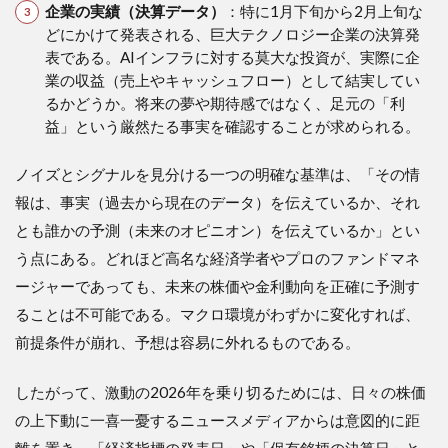
企業の実績（決算データ）
：特に1月下旬から2月上旬な
どにかけて発表される、巨大テクノロジー企業の決算発
表である。AIインフラに対する莫大な投資が、実際に企
業の収益（売上やキャッシュフロー）として結実してい
るかどうか。将来の夢や期待感ではなく、足元の「利
益」という厳然たる事実を確認することが求められる。
ノイズとシグナルを見分ける一つの明確な基準は、「その情
報は、事実（過去から現在のデータ）を伝えているか、それ
とも誰かの予測（未来のオピニオン）を伝えているか」とい
う点にある。どれほど高名な経済学者やプロのファンドマネ
ージャーであっても、未来の株価や金利動向を正確に予測す
ることは不可能である。マクロ環境がわずかに変化すれば、
前提条件が崩れ、予想は容易に外れるものである。
したがって、激動の2026年を乗り切るためには、日々の株価
の上下動に一喜一憂するニュースメディアからは意図的に距
離を置き、「経済指標の発表日」や「保有銘柄の決算日」と