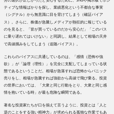
ティブな情報ばかりを探し、業績悪化という不都合な事実
（シグナル）から無意識に目を背けてしまう（確証バイア
ス）
。さらに、株価が急騰しメディアが熱狂的に報じている
のを見ると、「皆が買っているのだから安心だ」「このバス
に乗り遅れてはいけない」と同調し、結果として相場の天井
で高値掴みをしてしまう（追随バイアス）
。
これらのバイアスに共通しているのは、「感情（恐怖や強
欲）」が「論理（理性）」を完全に支配してしまっている状
態であるということだ。相場が急落すれば恐怖からパニック
売りをし、相場が急騰すれば強欲から高値で飛び乗る。投資
の世界においては、「大衆と同じ行動をとり、大衆と同じ感
情を抱いている時」が最も危険な瞬間である。
著名な投資家たちが口を揃えて言うように、投資とは「人と
逆のことをする強い精神力」が求められる孤独な作業でもあ