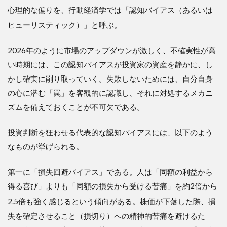
心理的な偏りを、行動経済学では「認知バイアス（あるいは
ヒューリスティック）」と呼ぶ
。
2026年のように市場のアップダウンが激しく、不確実性が高
い時期には、この認知バイアスが投資家の資産を静かに、し
かし確実に削り取っていく。失敗しないためには、自分自身
の心に潜む「罠」を客観的に認識し、それに対処するメカニ
ズムを備えておくことが不可欠である。
投資判断を狂わせる代表的な認知バイアスには、以下のよう
なものが挙げられる。
第一に「損失回避バイアス」である。人は「同額の利益から
得る喜び」よりも「同額の損失から受ける苦痛」を約2倍から
2.5倍も強く感じるという傾向がある
。株価が下落した際、損
失を確定させること（損切り）への精神的苦痛を避けるた