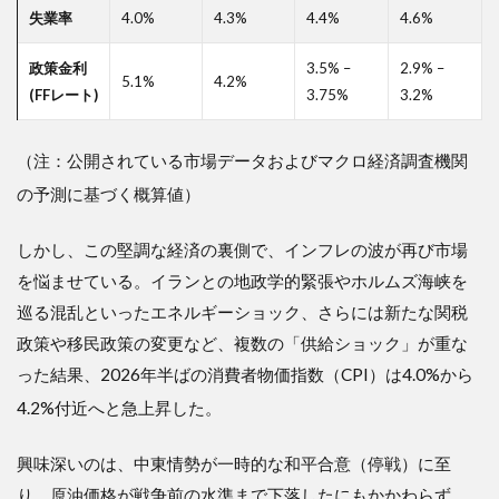
失業率
4.0%
4.3%
4.4%
4.6%
政策金利
3.5% –
2.9% –
5.1%
4.2%
(FFレート)
3.75%
3.2%
（注：公開されている市場データおよびマクロ経済調査機関
の予測に基づく概算値
）
しかし、この堅調な経済の裏側で、インフレの波が再び市場
を悩ませている。イランとの地政学的緊張やホルムズ海峡を
巡る混乱といったエネルギーショック、さらには新たな関税
政策や移民政策の変更など、複数の「供給ショック」が重な
った結果、2026年半ばの消費者物価指数（CPI）は4.0%から
4.2%付近へと急上昇した
。
興味深いのは、中東情勢が一時的な和平合意（停戦）に至
り、原油価格が戦争前の水準まで下落したにもかかわらず、