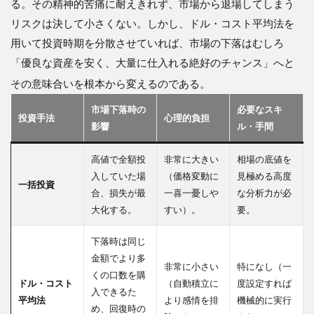
る。その精神的苦痛に耐えきれず、市場から退場してしまう
リスクは決して小さくない。しかし、ドル・コスト平均法を
用いて投資時期を分散させていれば、市場の下落はむしろ
「優良な資産を安く、大量に仕入れる絶好のチャンス」へと
その意味合いを根本から変えるのである
。
市場下落時の
必要なスキ
投資手法
心理的負担
影響
ル・手間
高値で全額投
非常に大きい
相場の底値を
入していた場
（価格変動に
見極める高度
一括投資
合、損失が最
一喜一憂しや
な分析力が必
大化する。
すい）。
要。
下落時は同じ
金額でより多
非常に小さい
特になし（一
くの口数を購
ドル・コスト
（自動積立に
度設定すれば
入できるた
平均法
より感情を排
機械的に実行
め、回復時の