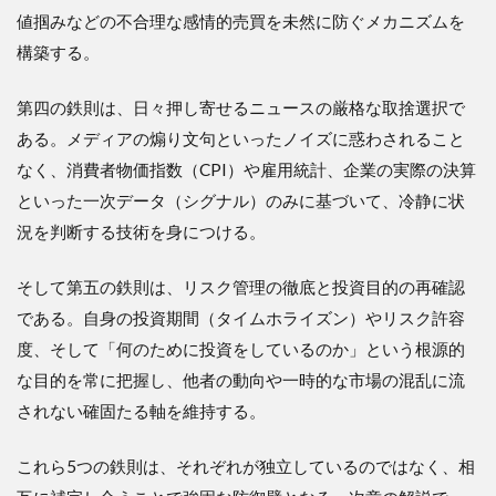
リス
値掴みなどの不合理な感情的売買を未然に防ぐメカニズムを
ク管
構築する。
理
（己
の投
第四の鉄則は、日々押し寄せるニュースの厳格な取捨選択で
資目
ある。メディアの煽り文句といったノイズに惑わされること
的を
見失
なく、消費者物価指数（CPI）や雇用統計、企業の実際の決算
わな
といった一次データ（シグナル）のみに基づいて、冷静に状
い）
況を判断する技術を身につける。
4
４．
そして第五の鉄則は、リスク管理の徹底と投資目的の再確認
結論
である。自身の投資期間（タイムホライズン）やリスク許容
度、そして「何のために投資をしているのか」という根源的
な目的を常に把握し、他者の動向や一時的な市場の混乱に流
されない確固たる軸を維持する。
これら5つの鉄則は、それぞれが独立しているのではなく、相