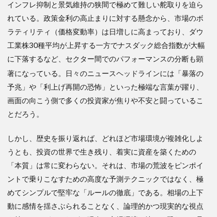
ンフ
インフレ抑制と景気維持の狭間で極めて難しい舵取りを迫ら
レの
れている。政策金利の高止まりに対する懸念から、市場のボ
波
ラティリティ（価格変動率）は日増しに高まっており、ダウ
3.2
工業株30種平均が上昇する一方でナスダック総合指数が大幅
鉄則
1：基
に下落するなど、セクター間でのパフォーマンスの分断も顕
礎の
著になっている
。日々のニュースヘッドラインには「暴落の
総復
習
予兆」や「利上げ再開の恐怖」といった極端な言葉が躍り、
（長
画面の向こう側で多くの投資家が焦りや不安と闘っているこ
期・
積
とだろう。
立・
分散
を徹
しかし、歴史を振り返れば、どれほど市場環境が複雑化しよ
底す
うとも、投資の世界で生き残り、着実に資産を築くための
る）
「本質」は常に変わらない。それは、市場の荒波をピンポイ
3.3
ントで乗りこなすための高度な予測テクニックではなく、極
鉄則
2：マ
めてシンプルで堅牢な「ルールの徹底」である。相場の上下
クロ
動に感情を揺さぶられることなく、論理的かつ現実的な視点
環境