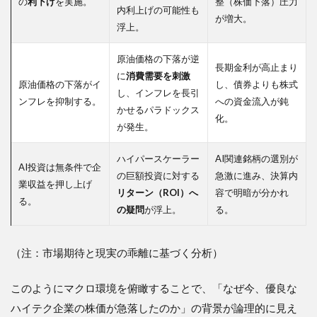
の
利下げ
を実施。
整（株価下落）圧力
内利上げの可能性も
が増大。
浮上。
原油価格の下落が逆
長期金利が高止まり
に
消費需要を刺激
原油価格の下落がイ
し、債券よりも株式
し、インフレを長引
ンフレを抑制する。
への資金流入が鈍
かせるパラドックス
化。
が発生。
ハイパースケーラー
AI関連銘柄の選別が
AI投資は無条件で企
の巨額投資に対する
急激に進み、決算内
業収益を押し上げ
リターン（ROI）へ
容で明暗が分かれ
る。
の疑問
が浮上。
る。
（注：市場期待と現実の乖離に基づく分析
）
このようにマクロ環境を俯瞰することで、「なぜ今、優良な
ハイテク企業の株価が急落したのか」の背景が論理的に見え