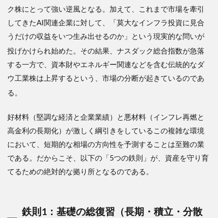
ク株にとって強い逆風となる。加えて、これまで市場を牽引
してきたAI関連企業に対して、「莫大なインフラ投資に見合
うだけの収益をいつ生み出せるのか」という現実的な問いが
投げかけられ始めた
。その結果、ナスダック総合指数が急落
する一方で、資本財やエネルギー関連などを含む伝統的なダ
ウ工業株は上昇するという、市場の分断が起きているのであ
る
。
好材料（堅調な経済と企業業績）と悪材料（インフレ再燃と
高金利の長期化）が激しく綱引きをしているこの複雑な環境
において、短期的な相場の方向性を予測することは至難の業
である。だからこそ、以下の「5つの鉄則」が、資産を守り育
てるための絶対的な拠り所となるのである。
鉄則1：基礎の総復習（長期・積立・分散