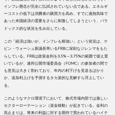
インフレ懸念が完全に払拭されていない点である。エネルギ
ーコストの低下は消費者の購買力を高め、すでに過熱気味で
あった米国経済の需要をさらに刺激してしまうという、パラ
ドックス的な状況を生み出している
。
この「経済は強いが、インフレも根強い」という状況は、ケ
ビン・ウォーシュ新議長率いるFRBに深刻なジレンマをもた
らしている
。FRBは政策金利を3.5%～3.75%の範囲で据え置
いているが、連邦公開市場委員会（FOMC）の参加者の間で
も意見は大きく割れており、年内の利下げを見送るばかり
か、追加利上げを予測するタカ派的な見解すら浮上してい
る
。
このようなマクロ環境下において、株式市場内部では激しい
セクターローテーション（資金移動）が起きている。金利の
高止まりは、将来の利益に対する期待で買われているハイテ