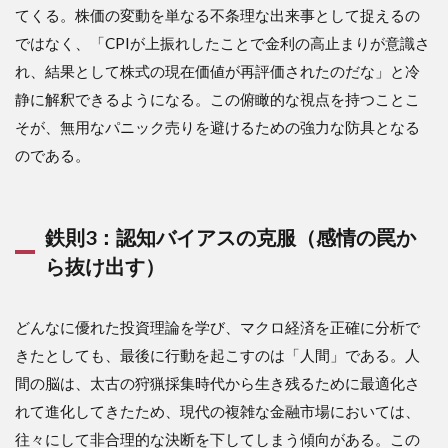
てくる。株価の変動を単なる不条理な出来事として捉えるの
ではなく、「CPIが上振れしたことで金利の高止まりが意識さ
れ、結果として株式の現在価値が再評価されたのだな」と冷
静に解釈できるようになる。この俯瞰的な視点を持つことこ
そが、無用なパニック売りを避けるための強力な防具となる
のである。
鉄則3：認知バイアスの克服（感情の罠か
ら抜け出す）
どんなに優れた投資理論を学び、マクロ経済を正確に分析で
きたとしても、最後に行動を起こすのは「人間」である。人
間の脳は、太古の狩猟採集時代から生き残るために最適化さ
れて進化してきたため、現代の複雑な金融市場においては、
往々にして非合理的な決断を下してしまう傾向がある。この