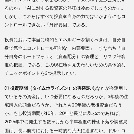
るのか」「AIに対する投資家の熱狂は冷めてしまうのか」。
しかし、これらはすべて投資家自身の力ではいかようにもコ
ントロールできない「外部要因」である。
投資において本当に時間とエネルギーを割くべきは、自分自
身で完全にコントロール可能な「内部要因」、すなわち「自
分自身のポートフォリオ（資産配分）の管理と、リスク許容
度の把握」である。この現在地を見失わないための具体的な
チェックポイントを3つ提示したい。
① 投資期間（タイムホライズン）の再確認
あなたが今運用し
ているその資金は、いつ必要になるものだろうか。3年後の住
宅購入の頭金だろうか、それとも20年後の老後資金だろう
か。もし投資期間が10年、20年と長期に及ぶのであれば、
2026年中に発生する数ヶ月から半年程度の株価下落や調整局
面は、長い航海における一時的な荒天に過ぎない
。ドル・コ