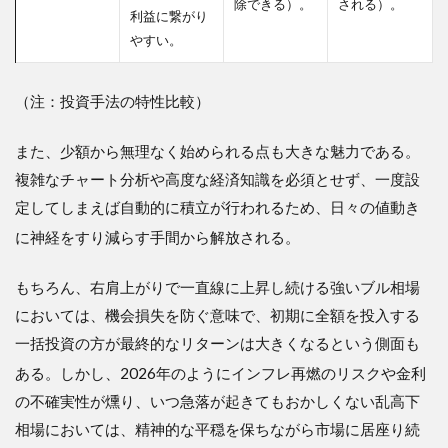
除できる）。
される）。
利益に繋がり
やすい。
（注：投資手法の特性比較
）
また、少額から無理なく始められる点も大きな魅力である。
複雑なチャート分析や高度な経済知識を必須とせず、一度設
定してしまえば自動的に積立が行われるため、日々の値動き
に神経をすり減らす手間から解放される
。
もちろん、右肩上がりで一直線に上昇し続ける強いブル相場
においては、機会損失を防ぐ意味で、初期に全額を投入する
一括投資の方が最終的なリターンは大きくなるという側面も
ある
。しかし、2026年のようにインフレ再燃のリスクや金利
の不確実性が燻り、いつ急落が起きてもおかしくない乱高下
相場においては、精神的な平穏を保ちながら市場に居座り続