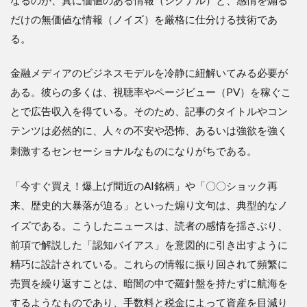
なるのが、真に価値のある情報（シグナル）と、感情を煽る
だけの無価値な情報（ノイズ）を厳格に仕分ける技術であ
る。
金融メディアのビジネスモデルを冷静に紐解いてみる必要が
ある。彼らの多くは、視聴率やページビュー（PV）を稼ぐこ
とで広告収入を得ている。そのため、記事のタイトルやコン
テンツは必然的に、人々の不安や恐怖、あるいは強欲を強く
刺激するセンセーショナルなものになりがちである
。
「今すぐ買え！爆上げ間近のAI銘柄」や「〇〇ショック再
来、歴史的大暴落が迫る」といった煽り文句は、典型的なノ
イズである
。こうしたニュースは、読者の感情を揺さぶり、
前項で解説した「認知バイアス」を意図的に引き出すように
精巧に設計されている。これらの情報に振り回されて頻繁に
売買を繰り返すことは、暗闇の中で羅針盤を持たずに航海を
するようなものであり、手数料と税金によって資産を目減り