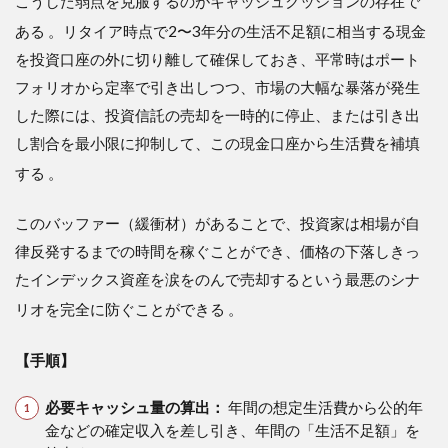
こうした弱点を克服するのがキャッシュクッションの存在で
ある
。リタイア時点で2〜3年分の生活不足額に相当する現金
を投資口座の外に切り離して確保しておき、平常時はポート
フォリオから定率で引き出しつつ、市場の大幅な暴落が発生
した際には、投資信託の売却を一時的に停止、または引き出
し割合を最小限に抑制して、この現金口座から生活費を補填
する
。
このバッファー（緩衝材）があることで、投資家は相場が自
律反発するまでの時間を稼ぐことができ、価格の下落しきっ
たインデックス資産を涙をのんで売却するという最悪のシナ
リオを完全に防ぐことができる
。
【手順】
必要キャッシュ量の算出：
年間の想定生活費から公的年
金などの確定収入を差し引き、年間の「生活不足額」を