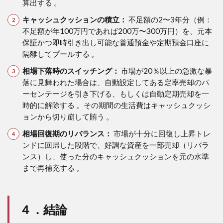
算出する 。
キャッシュクッションの積立：
不足額の2〜3年分（例：
不足額が年100万円であれば200万〜300万円）を、元本
保証かつ即時引き出し可能な普通預金や定期預金口座に
隔離してプールする 。
相場下落時のスイッチング：
市場が20％以上の急激な暴
落に見舞われた場合は、自動設定してある定率売却のパ
ーセンテージを引き下げる、もしくは自動定期売却を一
時的に解除する 。その期間の生活費はキャッシュクッシ
ョンから切り崩して賄う 。
相場回復期のリバランス：
市場が十分に回復し上昇トレ
ンドに回帰した段階で、好調な資産を一部売却（リバラ
ンス）し、使った分のキャッシュクッションを元の水準
まで再補充する 。
４．結論