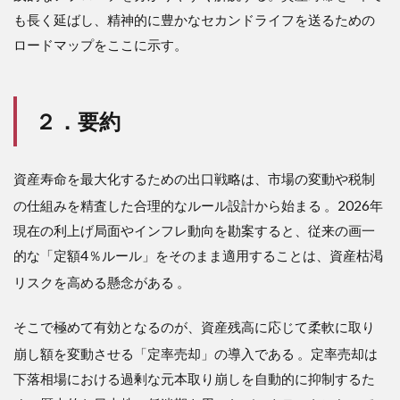
応性
も長く延ばし、精神的に豊かなセカンドライフを送るための
3.2
ロードマップをここに示す。
口座
種別
に応
じた
２．要約
最適
な取
り崩
し優
資産寿命を最大化するための出口戦略は、市場の変動や税制
先順
位
の仕組みを精査した合理的なルール設計から始まる
。2026年
現在の利上げ局面やインフレ動向を勘案すると、従来の画一
3.3
定率
的な「定額4％ルール」をそのまま適用することは、資産枯渇
売却
リスクを高める懸念がある
。
と定
額売
却の
そこで極めて有効となるのが、資産残高に応じて柔軟に取り
メカ
崩し額を変動させる「定率売却」の導入である
。定率売却は
ニズ
ム比
下落相場における過剰な元本取り崩しを自動的に抑制するた
較と