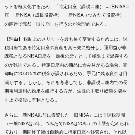
ットを極大化するため、「特定口座（課税口座） → 旧NISA口
座 → 新NISA（成長投資枠） → 新NISA（つみたて投資枠）」
の順番で売却・取り崩しを行うのが合理的である
。
【理由】
税制上のメリットを最も長く享受するためには、課
税口座である特定口座の資産を真っ先に処分し、運用益が非
課税となるNISA口座を「最後の砦」として極限まで温存する
のが鉄則である
。特定口座内の商品に含み益がある場合、売
却時に20.315％の税金が課されるため、手元に残る資金は目
減りする
。しかし、それを考慮しても、非課税口座内での長
期複利運用の効果を維持する方が、生涯の手取り総額を増や
す上で格段に有利となる
。
さらに、新NISA以前に投資した「旧NISA」には非課税期間
（一般NISAは5年、つみたてNISAは20年）の上限が定められ
ており、期間終了後は自動的に特定口座へ移管され、それ以