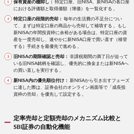
保有資産の棚卸し：
特定口座、旧NISA、新NISAの各口座
における評価額と取得価額（簿価）を一覧化する 。
特定口座の段階的売却：
毎年の生活費の不足分につい
て、まずは特定口座の商品から売却して補填する 。もし
新NISAの年間投資枠に余裕がある場合は、特定口座の資
産を一度売却し、速やかに新NISA口座で買い直す（移管
する）手続きを最優先で進める 。
旧NISAの期限確認と売却：
非課税期間の満了日が迫って
いる旧NISA銘柄を確認し、優先的に換金または新NISAへ
の買い直しを実行する 。
新NISA内の優先順位付け：
新NISAから引き出すフェーズ
に達した際は、証券会社のオンライン画面等で「成長投
資枠の売却」を優先して設定する 。
定率売却と定額売却のメカニズム比較と
SBI証券の自動化機能