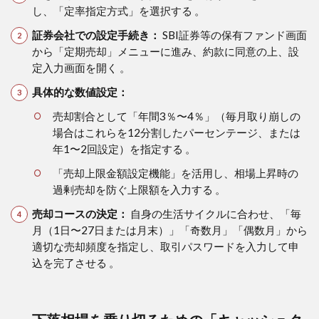
し、「定率指定方式」を選択する 。
証券会社での設定手続き：
SBI証券等の保有ファンド画面
から「定期売却」メニューに進み、約款に同意の上、設
定入力画面を開く 。
具体的な数値設定：
売却割合として「年間3％〜4％」（毎月取り崩しの
場合はこれらを12分割したパーセンテージ、または
年1〜2回設定）を指定する 。
「売却上限金額設定機能」を活用し、相場上昇時の
過剰売却を防ぐ上限額を入力する 。
売却コースの決定：
自身の生活サイクルに合わせ、「毎
月（1日〜27日または月末）」「奇数月」「偶数月」から
適切な売却頻度を指定し、取引パスワードを入力して申
込を完了させる 。