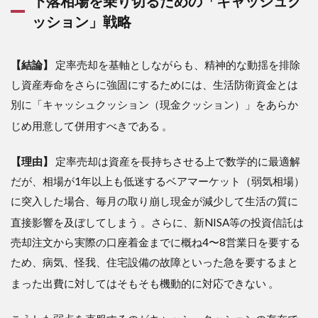
下落相場を乗り切るための「キャッシュク
ッション」戦略
【結論】
定率売却を基軸としながらも、精神的な動揺を排除
し資産寿命をさらに強固にするためには、生活防衛資金とは
別に「キャッシュクッション（現金クッション）」をあらか
じめ用意して併用すべきである
。
【理由】
定率売却は資産を長持ちさせる上で数学的に最適解
だが、相場が1年以上も低迷するベアマーケット（弱気相場）
に突入した場合、毎月の取り崩し現金が減少して生活の質に
直接影響を及ぼしてしまう
。さらに、新NISA等の投資信託は
売却注文から実際の口座着金までに概ね4〜8営業日を要する
ため、病気、怪我、住宅設備の故障といった急を要するまと
まった出費に対してはそもそも機動的に対応できない
。