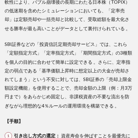
軟性により、バブル崩壊後の長期にわたる日本株（TOPIX）
の低迷期を含めたシミュレーションにおいても、「定率売
却」は定額売却や一括売却と比較して、受取総額を最大化さ
せる勝率が最も高いことがデータとして裏付けられている
。
SBI証券などの「投資信託定期売却サービス」では、これら
「定額指定方式」「定率指定方式」「期間指定方式」の3種類
を個人の目的に合わせて簡単に設定できる
。さらに、定率指
定の弱点である「基準価額上昇時に想定以上の大金が売却さ
れてしまう」という不安に対しては、SBI証券の「売却上限金
額設定機能」を使用することで、売却金額の上限（例：月3万
円まで）をあらかじめ固定し、非課税資産の不要な流出を防
ぎながら理想的な4％ルールの運用環境を構築できる
。
【手順】
引き出し方式の選定：
資産寿命を伸ばすことを最優先に