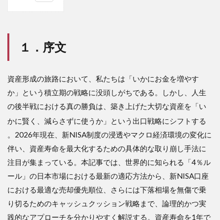
1
１．
序文
１．序文
2
２．
要約
資産形成の旅路において、私たちは「いかにお金を増やす
3
３．
か」という積立期の戦略に没頭しがちである。しかし、人生
解説
の後半戦における真の勝負は、築き上げた大切な資産を「い
3.1
かに賢く、減らさずに使うか」という出口戦略にシフトする
4％ル
。2026年現在、新NISA制度の浸透やマクロ経済環境の変化に
ール
の本
伴い、資産寿命を最大化するための具体的な取り崩し手法に
質と
注目が集まっている。本記事では、世界的に知られる「4％ル
2026
年日
ール」の日本市場における最新の適応方法から、新NISA口座
本市
における最適な売却優先順位、さらには下落相場を無傷で乗
場に
おけ
り切るためのキャッシュクッション戦略まで、論理的かつ実
る適
践的なアプローチを分かりやすく解説する。資産寿命を1年で