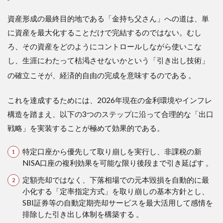
資産形成の最終目的地である「金持ち父さん」への道は、単
に資産を最大化することだけで完結するのではない。むし
ろ、その資産をどのようにコントロールしながら使いこな
し、生涯にわたって枯渇させないかという「引き出し技術」
の確立こそが、経済的自由の完成を意味するのである
。
これを達成するためには、2026年現在の金利環境やインフレ
構造を踏まえ、以下の3つのステップに沿って合理的な「出口
戦略」を実装することが極めて効果的である。
特定口座から優先して取り崩しを実行し、非課税の新
NISA口座の複利効果を可能な限り後段まで引き延ばす 。
定額売却ではなく、下落相場での元本毀損を自動的に最
小化する「定率指定方式」を取り崩しの基本方針とし、
SBI証券等の自動定期売却サービスを最大活用して感情を
排除した引き出し体制を構築する 。