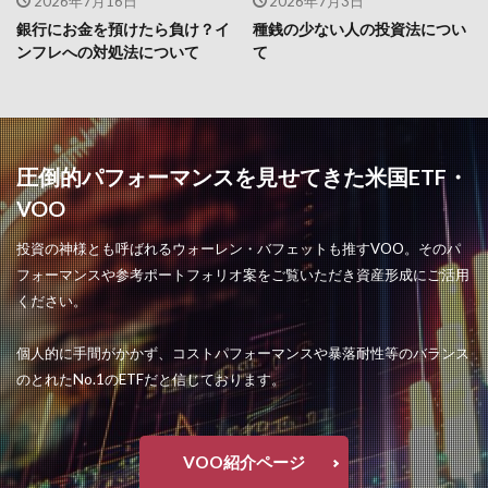
2026年7月16日
2026年7月3日
銀行にお金を預けたら負け？イ
種銭の少ない人の投資法につい
ンフレへの対処法について
て
圧倒的パフォーマンスを見せてきた米国ETF・
VOO
投資の神様とも呼ばれるウォーレン・バフェットも推すVOO。そのパ
フォーマンスや参考ポートフォリオ案をご覧いただき資産形成にご活用
ください。
個人的に手間がかかず、コストパフォーマンスや暴落耐性等のバランス
のとれたNo.1のETFだと信じております。
VOO紹介ページ