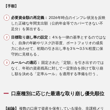
【手順】
必要資金額の再定義：
2026年時点のインフレ状況を反映
した正確な年間支出額（公的年金等でカバーできない不
足分）を算出する 。
目標取り崩し率の設定：
4％を一律の基準とするのではな
く、自身の年齢やリスク許容度、ポートフォリオの成長
力に合わせて、初期の引き出し率を3％〜3.5％程度に保
守的に見積もる 。
ルールへの適応：
固定された「定額」を引き出すのでは
なく、年初の資産残高に対して一定割合を掛けて取り崩
し額を決める「定率ルール」を適用する準備を行う 。
口座種別に応じた最適な取り崩し優先順位
【結論】
複数の口座で資産を保有している場合、非課税メリ