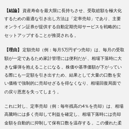
【結論】
資産寿命を最大限に長持ちさせ、受取総額を極大化
するための最適な引き出し方法は「定率売却」であり、主要
オンライン証券が提供する自動定期売却サービスを戦略的に
セットアップすることが推奨される
。
【理由】
定額売却（例：毎月5万円ずつ売却）は、毎月の受取
額が一定であるため家計管理には便利だが
、相場下落時に大
きな爆弾を抱えることになる
。株価や基準価額が下がってい
る際にも一定額を引き出すため、結果として大量の口数を安
い価格で強制的に売却せざるを得なくなり、相場回復局面で
の戻り恩恵を失ってしまう
。
これに対し、定率売却（例：毎年残高の4％を売却）は、相場
高騰時には多く売却して利益を確定し、相場下落時には売却
金額を自動的に抑制して保有口数を温存する
。この優れた柔