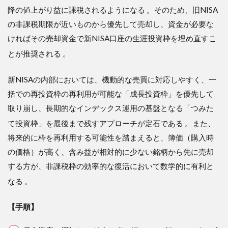
降の値上がり益に課税されるようになる
。そのため、旧NISA
の非課税期限が近いものから優先して売却し、資金が必要な
ければその売却資金で新NISA口座の生涯投資枠を埋め直すこ
とが推奨される
。
新NISAの内部においては、機動的な売買に対応しやすく、一
括での再投資枠の再利用が可能な「成長投資枠」を優先して
取り崩し、長期的なインデックス運用の基盤となる「つみた
て投資枠」を最後まで残すアプローチが定石である
。また、
将来的に枠を再利用する可能性を踏まえると、簿価（購入時
の価格）が高く、含み益が相対的に少ない銘柄から先に売却
する方が、非課税枠の効率的な復活において数学的に有利と
なる
。
【手順】