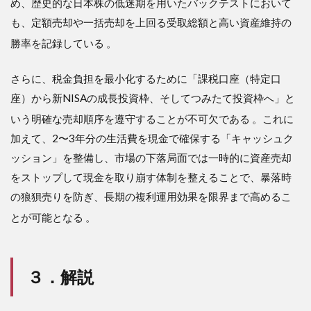
め、歴史的な日本株の低迷期を用いたバックテストにおいて
SBI証
券の
も、定額売却や一括売却を上回る受取総額と高い資産維持の
自動
勝率を記録している
。
化機
能
さらに、税金負担を最小化するために「課税口座（特定口
3.4
下落
座）から新NISAの成長投資枠、そしてつみたて投資枠へ」と
相場
いう明確な売却順序を遵守することが不可欠である
。これに
を乗
り切
加えて、2〜3年分の生活費を現金で確保する「キャッシュク
るた
ッション」を整備し、市場の下落局面では一時的に資産売却
めの
「キ
をストップして現金を取り崩す体制を整えることで、暴落時
ャッ
の狼狽売りを防ぎ、長期の複利運用効果を限界まで高めるこ
シュ
クッ
とが可能となる
。
ショ
ン」
戦略
３．解説
4
４．
結論