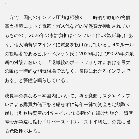
。
一方で、国内のインフレ圧力は根強く、一時的な政府の物価
高支援策によって電気・ガス代などの光熱費が抑制されてい
るものの
、2026年の家計負担はインフレに伴い増加傾向にあ
り、個人消費やマインドに懸念を投げかけている
。4％ルール
の提唱者であるビル・ベンゲン氏も2025年および2026年の最
新の対談において、「退職後のポートフォリオにおける最大
の敵は一時的な弱気相場ではなく、長期にわたるインフレで
ある」と警鐘を鳴らしている
。
成長率の異なる日本国内において、為替変動リスクやインフ
レによる購買力低下を考慮せずに毎年一律で資産を定額取り
崩し（引退時資産の4％＋インフレ調整分）続けた場合、資産
寿命が急速に縮む「リバース・ドルコスト平均法」の罠に陥
る危険性がある
。