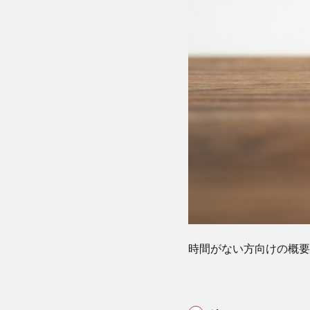
Top 20
Index
ってど
んな指
数？
4
グロ
ーバルＸ
US テッ
ク・トッ
プ20
ETF(2244)
の主要構
成銘柄
5
グロ
ーバルＸ
時間がない方向けの概要
US テッ
ク・トッ
プ20
ETF(2244)
のチャー