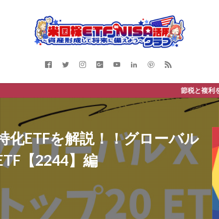
節税と複利を活かそう！iD
特化ETFを解説！！グローバル
ETF【2244】編