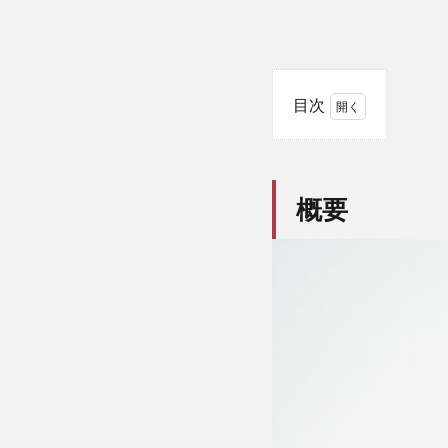
目次
1
概
要
概要
2
グロ
ーバルＸ
US テッ
ク・トッ
プ20
ETF(2244)
って何？
3
FactSet
US
Tech