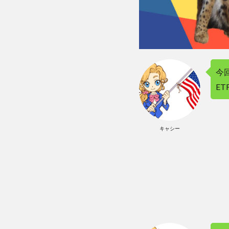
今
E
キャシー