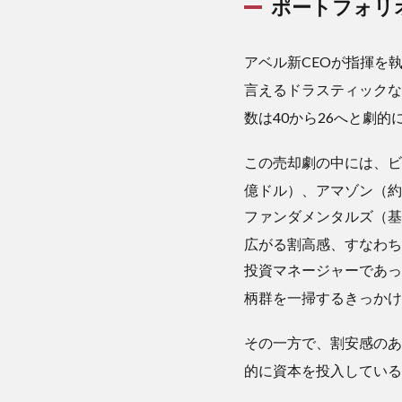
子会社
ポートフォリ
化（85
億ド
ル）
アベル新CEOが指揮を
3.4.2
言えるドラスティック
2. アル
数は40から26へと劇
ファベ
ットへ
この売却劇の中には、ビザ
の100
億ドル
億ドル）、アマゾン（約
追加投
ファンダメンタルズ（基
資
広がる割高感、すなわ
4
投資マネージャーであっ
４．
結論
柄群を一掃するきっか
その一方で、割安感のあ
的に資本を投入してい