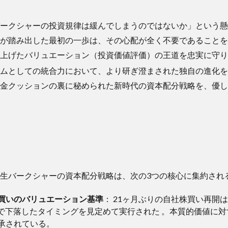
ークシャーの投資規律は緩んでしまうのではないか」という懸
が踏み出した最初の一歩は、その心配が全く不要であることを
上げたバリュエーション（投資価値評価）の王道を忠実に守り
ームとしての統合力において、より研ぎ澄まされた独自の進化
金クッションの裏に秘められた新時代の資本配分戦略を、優し
生バークシャーの資本配分戦略は、次の3つの核心に集約され
買いのバリュエーション基準
： 21ヶ月ぶりの自社株買い再開
台まで下落したタイミングを見定めて実行された 。本質的価値に
承されている。