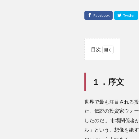
目次
1
１．
序文
１．序文
2
２．
要約
世界で最も注目される投
3
た。伝説の投資家ウォー
３．
したのだ
。市場関係者が
解説
ル」という、想像を絶す
3.1
自社