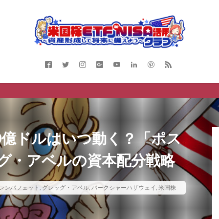
00億ドルはいつ動く？「ポス
グ・アベルの資本配分戦略
レンバフェット
,
グレッグ・アベル
,
バークシャーハザウェイ
,
米国株