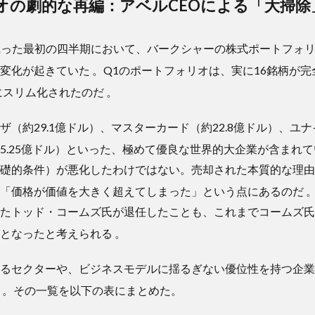
オの劇的な再編：アベルCEOによる「大掃除
執った最初の四半期において、バークシャーの株式ポートフォ
な変化が起きていた
。Q1のポートフォリオは、実に16銘柄が
的にスリム化されたのだ
。
（約29.1億ドル）、マスターカード（約22.8億ドル）、ユナイ
5.25億ドル）といった、極めて優良な世界的大企業が含まれ
礎的条件）が悪化したわけではない。売却された本質的な理由
ち「価格が価値を大きく超えてしまった」という点にあるのだ
たトッド・コームズ氏が退任したことも、これまでコームズ氏
けとなったと考えられる
。
るセクターや、ビジネスモデルに揺るぎない優位性を持つ企業
る
。その一覧を以下の表にまとめた。