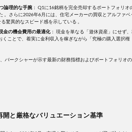
かつ論理的な手腕
： Q1に16銘柄を完全売却するポートフォリ
た 。さらに2026年6月には、住宅メーカーの買収とアルファ
せる驚異的なスピード感を示している 。
現金の機会費用の最適化
： 現金を単なる「遊休資産」にせず
留めておくことで、着実に金利収入を稼ぎながら「究極の購入選択
、バークシャーが示す最新の財務指標およびポートフォリオの
再開と厳格なバリュエーション基準