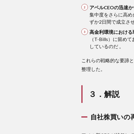
CEO
アベルCEOの迅速
によ
集中度をさらに高め
る
ずか2日間で成立さ
「大
掃
高金利環境における
除」
（T-Bills）に
3.3
しているのだ 。
超巨
大な
これらの戦略的な要諦と
現金
整理した。
クッ
ショ
ンと
短期
３．解説
国債
運用
の機
会費
自社株買いの
用
3.4