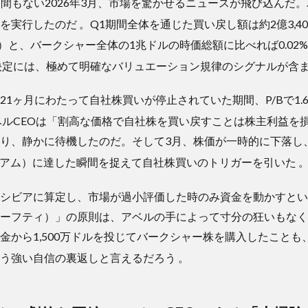
て間もない2026年3月、市場を驚かせるニュースが飛び込んだ。
いを実行したのだ
。Q1期間全体を通じた買い戻し額は約2億3,400万
,462株）と、バークシャー全体の1兆ドルの時価総額に比べれば0.
決定には、極めて明確なバリュエーション規律のシグナルが含
1ヶ月にわたって自社株買いが停止されていた期間、P/Bで1.6
ベルCEOは「割高な価格で自社株を買い戻すことは株主利益を
り、静かに待機したのだ。そして3月、株価が一時的に下落し、P
ミアム）に達した瞬間を捉えて自社株買いのトリガーを引いた
シビアに算定し、市場が過小評価した時のみ資金を動かすとい
ーフティ）」の原則は、アベルの手によって寸分の狂いもなく
金から1,500万ドルを投じてバークシャー株を購入したことも
いう強い自信の裏返しと言えるだろう
。