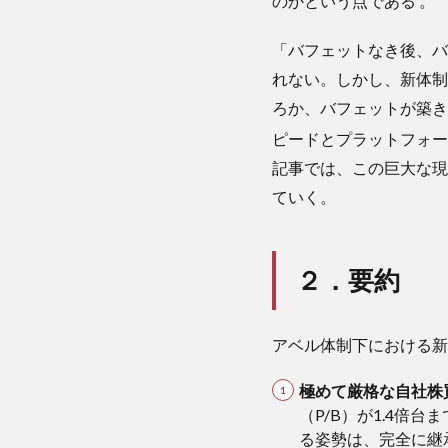
のかという点である
。
株買
いの
「バフェットなき後、バ
再開
れない。しかし、新体制
と厳
格な
ろか、バフェットが築き
バリ
ピードとプラットフォ
ュエ
記事では、この巨大な現
ーシ
ョン
ていく。
基準
3.2
ポー
２．要約
トフ
ォリ
オの
アベル体制下における新
劇的
な再
極めて厳格な自社株
編：
（P/B）が1.4倍
アベ
ル
る姿勢は、完全に継