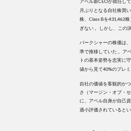
アベル新CEOが就任し
2026
年6月
月ぶりとなる自社株買
の
株、Class Bを431
「168
ぎない
。しかし、この
億ド
ル電
撃投
バークシャーの株価は、2
下」
準で推移していた
。ア
が示
す新
トの基本姿勢を忠実に守
戦略
値から見て40%のプレ
3.4.1
1. 住宅
自社の価値を客観的かつ
メーカ
さ（マージン・オブ・セ
ー「テ
に、アベル自身が自己資
イラ
ー・モ
過小評価されていると
リソ
ン」の
100%