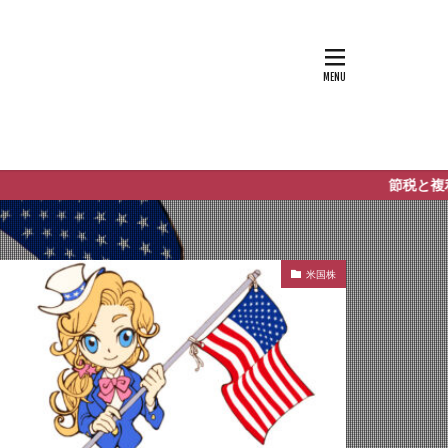
節税と複利を活かそう
米国株