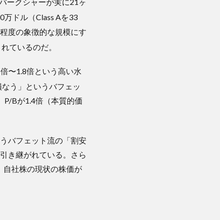
バークシャーが実に21ヶ
ドル（Class Aを33
02%程度の象徴的な規模にす
まれているのだ。
倍〜1.8倍という高い水
損なう」というバフェッ
/Bが1.4倍（本質的価
。
うバフェット流の「割安
引き継がれている。さら
、自社株の現状の株価が