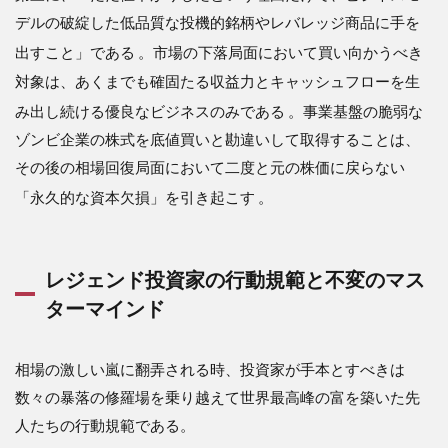
デルの破綻した低品質な投機的銘柄やレバレッジ商品に手を
出すこと」である
。市場の下落局面において買い向かうべき
対象は、あくまでも確固たる収益力とキャッシュフローを生
み出し続ける優良なビジネスのみである
。事業基盤の脆弱な
ゾンビ企業の株式を底値買いと勘違いして取得することは、
その後の相場回復局面において二度と元の株価に戻らない
「永久的な資本欠損」を引き起こす
。
レジェンド投資家の行動規範と不変のマス
ターマインド
相場の激しい嵐に翻弄される時、投資家が手本とすべきは
数々の暴落の修羅場を乗り越えて世界最高峰の富を築いた先
人たちの行動規範である。