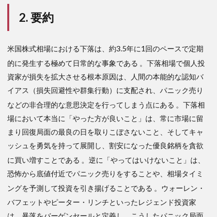
約
2. 要約
2
3.
解
米国株式相場における下落は、約3.5年に1回のペースで定期
説
的に発生する極めて日常的な事象である
。下落相場で個人投
2.1
資家が損失を拡大させる根本原因は、人間の本能的な認知バ
下落
相場
イアス（損失回避性や群集行動）に支配され、パニック売り
にお
などの非合理的な意思決定を行ってしまう点にある
。下落相
ける
投資
場において本当に「やった方が良いこと」は、常に市場に留
家の
まり回復局面の最良の日を取りこぼさないこと、そしてキャ
心理
状態
ッシュを勇気を持って展開し、割安になった優良銘柄を貪欲
と行
に買い増すことである
。逆に「やってはいけないこと」は、
動経
済学
恐怖から底値付近でパニック売りをすることや、相場タイミ
的ア
ングを予測して投資を引き揚げることである
。ウォーレン・
プロ
ーチ
バフェットやピーター・リンチといったレジェンド投資家
2.2
は、暴落をバーゲンセールと定義し、こうしたパニック局面