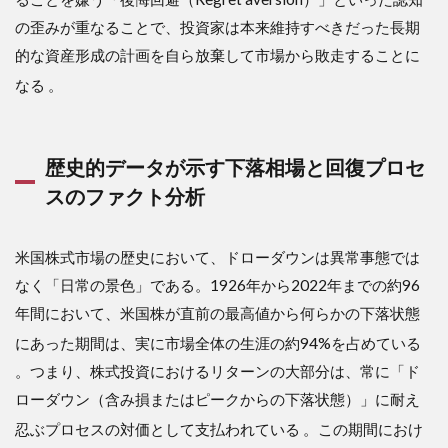
レジ
の歪みが重なることで、投資家は本来維持すべきだった長期
ェン
ド投
的な資産形成の計画を自ら放棄して市場から敗走することに
資家
の行
なる
。
動規
範と
不変
のマ
歴史的データが示す下落相場と回復プロセ
スタ
スのファクト分析
ーマ
イン
ド
米国株式市場の歴史において、ドローダウンは異常事態では
3
なく「日常の景色」である。1926年から2022年までの約96
4.
結
年間において、米国株が直前の最高値から何らかの下落状態
論
にあった期間は、実に市場全体の生涯の約94%を占めている
3.1
。つまり、株式投資におけるリターンの大部分は、常に「ド
結論
ローダウン（含み損またはピークからの下落状態）」に耐え
3.2
忍ぶプロセスの対価として支払われている
。この期間におけ
理由