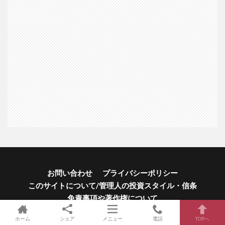
お問い合わせ
プライバシーポリシー
このサイトについて/管理人の投資スタイル・信条
免責事項や著作権について
ホーム
シェア
メニュー
電話
TOPへ
© Copyright 2026
米国株ETF新NISA活用クラブ
.