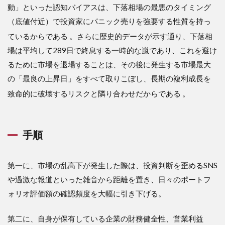
動」といった認知バイアスは、下落相場の最悪のタイミング
（底値付近）で投資家にパニック売りを強要する性質を持っ
ているからである
。さらに歴史的データが示す通り、下落相
場は平均して289日で終息する一時的な嵐であり、これを避け
るために市場を退場することは、その後に発生する市場最大
の「最良の上昇日」をすべて取りこぼし、長期の複利成長を
致命的に破壊するリスクと隣り合わせだからである
。
手順
第一に、市場の乱高下が発生した際は、投資判断を歪めるSNS
や過激な報道といった雑音から距離を置き、日々のポートフ
ォリオ評価額の確認頻度を大幅に引き下げる。
第二に、自身が保有している企業の財務健全性、営業利益