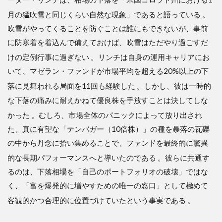
月の猛吹雪と同じくらい自然な現象」であると語っている
。
吹雪がやってくることを防ぐことは誰にもできないが、事前
に防寒着を着込んで備えておけば、吹雪はただやり過ごすだ
けの定例行事に過ぎない
。リンチは自身の運用キャリアにお
いて、マゼラン・ファンドが市場平均を超える20%以上の下
落に見舞われる局面を11回も経験した
。しかし、彼は一時的
な下落の痛みに耐えかねて優良株を手放すことは決してしな
かった
。むしろ、市場全体のパニックによって放り出され
た、真に有望な「テンバガー（10倍株）」の種を暴落の瓦礫
の中から丹念に拾い集めることで、ファンドを最終的に驚異
的な長期パフォーマンスへと導いたのである
。彼らに共通す
るのは、下落相場を「自己のポートフォリオの破壊」ではな
く、「富を爆発的に増やすための唯一の窓口」として極めて
客観的かつ合理的に位置づけていたという事実である
。