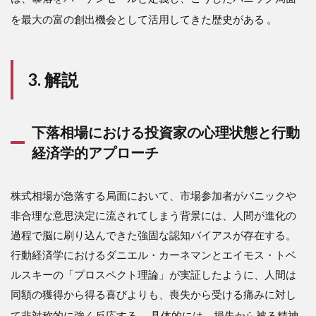
歴史
を最大の富の創出機会として活用してきた歴史がある
。
的デ
ータ
が示
す下
3. 解説
落相
場と
回復
プロ
下落相場における投資家の心理状態と行動
セス
のフ
経済学的アプローチ
ァク
ト分
析
株式相場が急落する局面において、市場参加者がパニックや
2.3
非合理な意思決定に流されてしまう背景には、人間が進化の
賢明
過程で脳に刷り込んできた強固な認知バイアスが存在する。
な投
資家
行動経済学におけるダニエル・カーネマンとエイモス・トベ
が下
ルスキーの「プロスペクト理論」が実証したように、人間は
落相
場に
同額の獲得から得る喜びよりも、喪失から受ける痛みに対し
おい
て非対称的に強く反応する
。具体的には、損失から被る精神