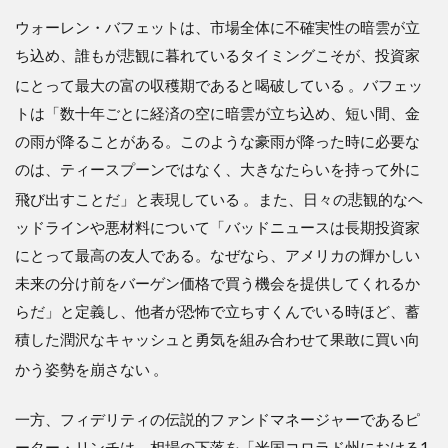
ウォーレン・バフェットは、市場全体に不確実性の暗雲が立
ち込め、誰もが悲観に暮れているタイミングこそが、投資家
にとって最大の富の収穫期であると喝破している
。バフェッ
トは「数十年ごとに経済の空に暗雲が立ち込め、短い間、金
の雨が降ることがある。このような豪雨が降った時に必要な
のは、ティースプーンではなく、大きなたらいを持って外に
飛び出すことだ」と表現している
。また、日々の悲観的なヘ
ッドラインや悪材料について「バッドニュースは長期投資家
にとって最高の友人である。なぜなら、アメリカの輝かしい
未来の分け前をバーゲン価格で買う機会を提供してくれるか
らだ」と定義し、他者が恐怖で立ちすくんでいる時ほど、蓄
積した潤沢なキャッシュと勇気を組み合わせて果敢に買い向
かう姿勢を崩さない
。
一方、フィデリティの伝説的ファンドマネージャーであるピ
ーター・リンチは、相場の下落を「米国コロラド州における1