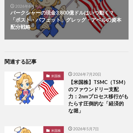
2026年6月9日
バークシャーの現金3,800億ドルはいつ動く？
「ポスト・バフェット」グレッグ・アベルの資本
配分戦略
関連する記事
2026年7月20日
米国株
【米国株】TSMC（TSM）
のファウンドリー支配
力：2nmプロセス移行がも
たらす圧倒的な「経済的
な堀」
2026年5月7日
米国株