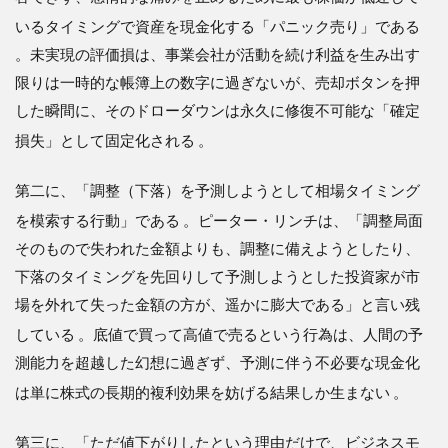
いるタイミングで資産を現金化する「パニック売り」である
。未実現の評価損は、事業会社が活動を続け利益を生み出す
限りは一時的な帳簿上の数字に過ぎないが、売却ボタンを押
した瞬間に、そのドローダウンは永久に修復不可能な「確定
損失」として固定化される
。
第二に、「調整（下落）を予測しようとして相場タイミング
を模索する行動」である
。ピーター・リンチは、「調整局面
そのもので失われた金額よりも、調整に備えようとしたり、
下落のタイミングを先回りして予測しようとした投資家が市
場を外れて失った金額の方が、遥かに膨大である」と言い残
している
。底値で買って高値で売るという行為は、人間の予
測能力を超越した幻想に過ぎず、予測に伴う不必要な現金化
は単に株式の長期的複利効果を妨げる結果しか生まない
。
第三に、「ただ値下がりしたという理由だけで、ビジネスモ