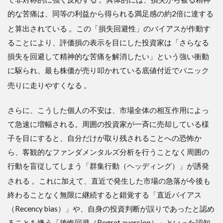
て実
践す
的な苦痛は、同等の利益から得られる満足感の約2倍に達する
べき
と算出されている
。この「損失回避性」のバイアスが作動す
能動
的戦
ることにより、評価損の表示を目にした投資家は「さらなる
略
損失を回避して精神的な苦痛を解消したい」という強い衝動
2.4
に駆られ、最も株価が売り叩かれている底値付近でパニック
致命
売りに走りやすくなる
。
的な
損失
を回
さらに、こうした個人の不安は、市場全体の相互作用によっ
避す
て急速に増幅される。周囲の投資家が一斉に売却している様
るた
めに
子を目にすると、自分だけが取り残されることへの恐怖か
排除
ら、客観的なファンダメンタルズ分析を行うことなく周囲の
すべ
き非
行動を盲従してしまう「群集行動（ヘッディング）」が誘発
合理
される
。これに加えて、直近で発生した市場の急落が今後も
的な
意思
終わることなく無限に継続すると錯覚する「直近バイアス
決定
（Recency bias）」や、自身の投資判断が誤りであったと認め
2.5
ることを嫌う「後悔回避（Regret aversion）」といった認知