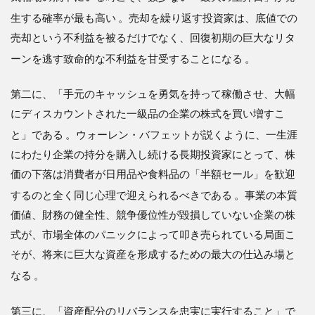
生する確率が最も高い
。売却を繰り返す投資家は、底値での
売却という不利益を被るだけでなく、回復初期の巨大なリタ
ーンを逃す致命的な不利益を甘受することになる
。
第二に、「手元のキャッシュを勇気を持って稼働させ、大幅
にディスカウントされた一級品の企業の株式を買い増すこ
と」である
。ウォーレン・バフェットが説くように、一生涯
にわたり企業の持分を購入し続ける長期投資家にとって、株
価の下落は消費者が日用品や食料品の「半額セール」を歓迎
するのと全く同じ心理で迎えられるべきである
。事業の本質
価値、財務の健全性、競争優位性が毀損していない企業の株
式が、市場全体のパニックによって叩き売られている局面こ
そが、将来に巨大な資産を形成するための最大の仕込み場と
なる
。
第三に、「資産配分のリバランスを忠実に実行すること」で