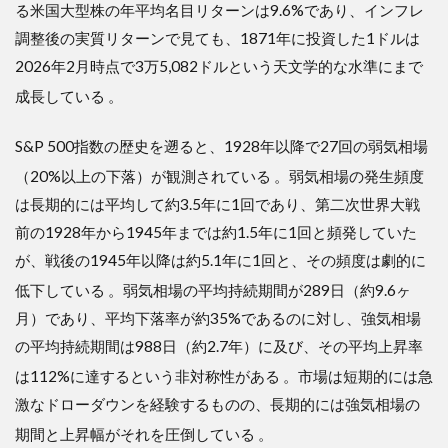
る米国大型株の年平均名目リターンは9.6%であり、インフレ
3.3
調整後の実質リターンで見ても、1871年に投資した1ドルは
手順
2026年2月時点で3万5,082ドルという天文学的な水準にまで
成長している
。
S&P 500指数の歴史を遡ると、1928年以降で27回の弱気相場
（20%以上の下落）が観測されている
。弱気相場の発生頻度
は長期的には平均して約3.5年に1回であり、第二次世界大戦
前の1928年から1945年までは約1.5年に1回と頻発していた
が、戦後の1945年以降は約5.1年に1回と、その頻度は劇的に
低下している
。弱気相場の平均持続期間が289日（約9.6ヶ
月）であり、平均下落率が約35%であるのに対し、強気相場
の平均持続期間は988日（約2.7年）に及び、その平均上昇率
は112%に達するという非対称性がある
。市場は短期的には急
激なドローダウンを経験するものの、長期的には強気相場の
期間と上昇幅がそれを圧倒している
。