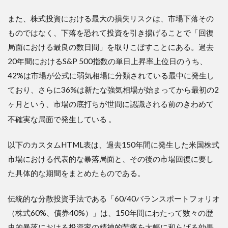
また、株式投資における最大の損失リスクは、市場下落その
ものではなく、下落を恐れて投資を引き揚げることで「回復
局面における最良の数日間」を取りこぼすことにある。過去
20年間におけるS&P 500指数の単日上昇率上位日のうち、
42%は市場が公式に弱気相場に分類されている最中に発生し
ており、さらに36%は新たな強気相場が始まってから最初の2
ヶ月という、市場の底打ちが世間に認識される前のきわめて
不確実な局面で発生している
。
以下のカスタムHTML表は、過去150年間に発生した米国株式
市場における代表的な暴落局面と、その後の市場回復に要し
た具体的な期間をまとめたものである。
伝統的な分散投資手法である「60/40バランスポートフォリオ
（株式60%、債券40%）」は、150年間にわたって数々の歴
史的暴落における投資家の精神的苦痛を大幅に和らげる効果