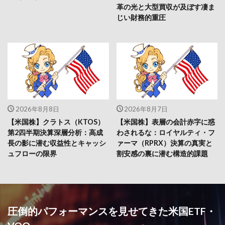
革の光と大型買収が及ぼす凄ま
じい財務的重圧
2026年8月8日
2026年8月7日
【米国株】クラトス（KTOS）
【米国株】表層の会計赤字に惑
第2四半期決算深層分析：高成
わされるな：ロイヤルティ・フ
長の影に潜む収益性とキャッシ
ァーマ（RPRX）決算の真実と
ュフローの限界
割安感の裏に潜む構造的課題
圧倒的パフォーマンスを見せてきた米国ETF・