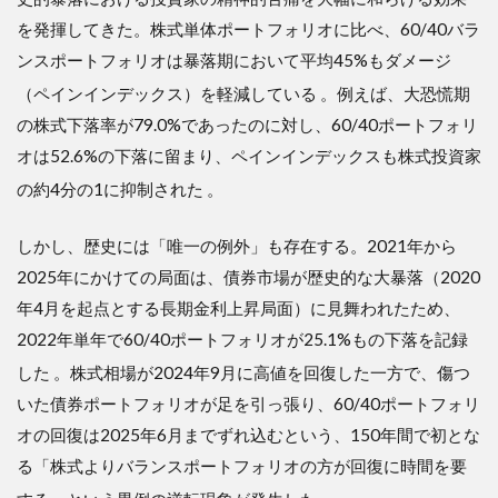
を発揮してきた。株式単体ポートフォリオに比べ、60/40バラ
ンスポートフォリオは暴落期において平均45%もダメージ
（ペインインデックス）を軽減している
。例えば、大恐慌期
の株式下落率が79.0%であったのに対し、60/40ポートフォリ
オは52.6%の下落に留まり、ペインインデックスも株式投資家
の約4分の1に抑制された
。
しかし、歴史には「唯一の例外」も存在する。2021年から
2025年にかけての局面は、債券市場が歴史的な大暴落（2020
年4月を起点とする長期金利上昇局面）に見舞われたため、
2022年単年で60/40ポートフォリオが25.1%もの下落を記録
した
。株式相場が2024年9月に高値を回復した一方で、傷つ
いた債券ポートフォリオが足を引っ張り、60/40ポートフォリ
オの回復は2025年6月までずれ込むという、150年間で初とな
る「株式よりバランスポートフォリオの方が回復に時間を要