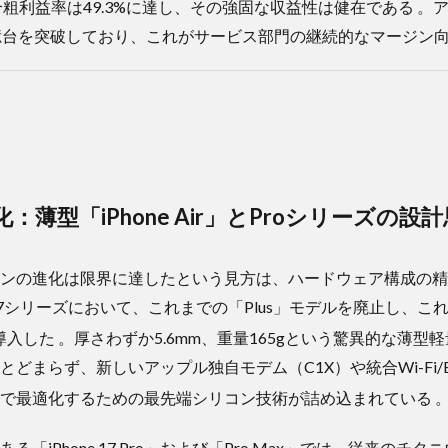
合粗利益率は49.3%に達し、その強固な収益性は健在である 。
億台を突破しており、これがサービス部門の継続的なマージン向
：薄型「iPhone Air」とProシリーズの設
ンの進化は限界に達したという見方は、ハードウェア構成の精
e 17シリーズにおいて、これまでの「Plus」モデルを廃止し、
を導入した
。厚さわずか5.6mm、重量165gという驚異的な薄型軽量設
まらず、新しいアップル独自モデム（C1X）や統合Wi-Fi/Blu
まで最適化するための最先端シリコン技術が詰め込まれている
「iPhone 17 Pro」および「Pro Max」では、従来のチ