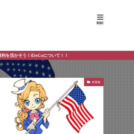
！iDeCoについて！！
米国株