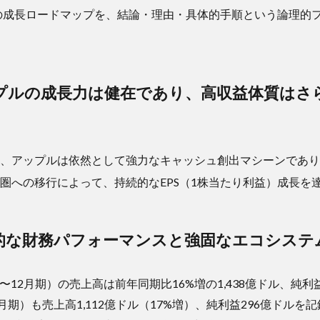
ルの成長ロードマップを、結論・理由・具体的手順という論理的
プルの成長力は健在であり、高収益体質はさ
、アップルは依然として強力なキャッシュ創出マシーンであり
圏への移行によって、持続的なEPS（1株当たり利益）成長を
的な財務パフォーマンスと強固なエコシステ
10〜12月期）の売上高は前年同期比16%増の1,438億ドル、純利
月期）も売上高1,112億ドル（17%増）、純利益296億ドル