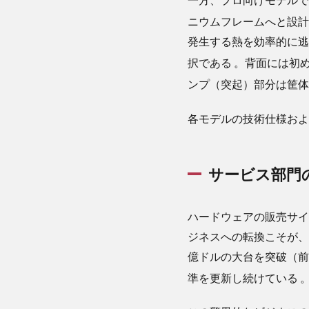
長：
ニウムフレームへと設
25億
台の
発生する熱を効率的に逃
強固
択である
。背面には初め
なエ
コシ
ンプ（突起）部分は筐
ステ
ムが
各モデルの技術仕様およ
もた
らす
収益
サービス部門
3.3
AI戦
略の
ハードウェアの販売サイ
真
実：
ジネスへの転換こそが、
大乱
億ドルの大台を突破（前年
戦か
準を更新し続けている
ら距
離を
置く