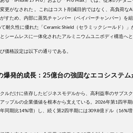
計変更がなされた
。これはコスト削減目的ではなく、高負荷なA
がすため、内部に蒸気チャンバー（ベイパーチャンバー）を組
て耐久性に優れた「Ceramic Shield（セラミックシールド
体とシームレスに一体化されたアルミニウムユニボディ構造へ
び価格設定は以下の通りである。
の爆発的成長：25億台の強固なエコシステム
クルだけに依存したビジネスモデルから、高利益率のサブスク
アップルの企業価値を根本から支えている。2026年第1四半期
同期比14%増）し、続く第2四半期には309.8億ドル（16%
。