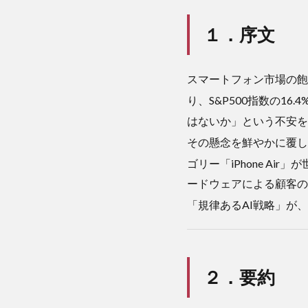
序文
１．序文
2
２．
要約
スマートフォン市場の飽和
2.1
り、S&P500指数の1
【結
はないか」という不安を
論：
アッ
その懸念を鮮やかに覆
プル
ゴリー「iPhone A
の成
長力
ードウェアによる顧客の
は健
「規律あるAI戦略」が
在で
あ
り、
高収
益体
２．要約
質は
さら