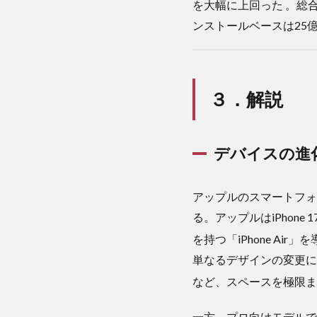
3
を大幅に上回った 。総
３．
ンストールベースは25
解説
3.1
デ
バイスの
進化：薄
３．解説
型
「iPhone
Air」と
Proシリ
デバイスの進化
ーズの設
計思想の
転換
アップルのスマートフォ
る。アップルはiPhon
3.2
サー
を持つ「iPhone Air」
ビス
単なるデザインの変更にとど
部門
の爆
など、スペースを極限
発的
成
一方、プロ向けモデルである