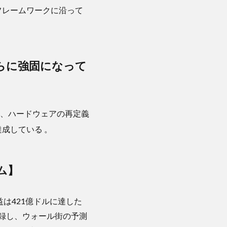
フレームワークに沿って
らに強固になって
、ハードウェアの再定義
達成している
。
ム】
益は421億ドルに達した
を記録し、ウォール街の予測