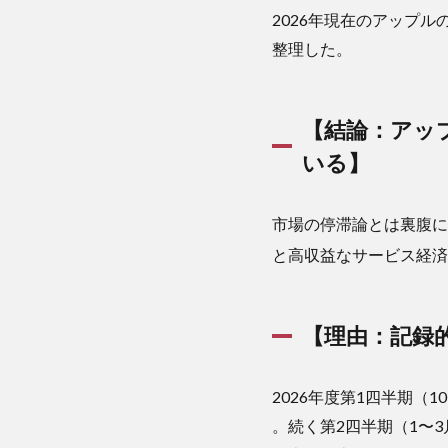
に強
2026年現在のアップ
固に
なっ
整理した。
てい
る】
2.2
【結論：アッ
【理
いる】
由：
記録
的な
市場の停滞論とは裏腹に
財務
パフ
と高収益なサービス経済
ォー
マン
スと
【理由：記録
強固
なエ
コシ
2026年度第1四半期（
ステ
ム】
。続く第2四半期（1〜3