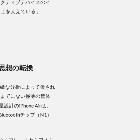
アクティブデバイスのイ
上を支えている 。
計思想の転換
緻な分析によって覆され
これまでにない極薄の筐体
計のiPhone Airは、
etoothチップ（N1）
。
タニウムフレームからアルミ