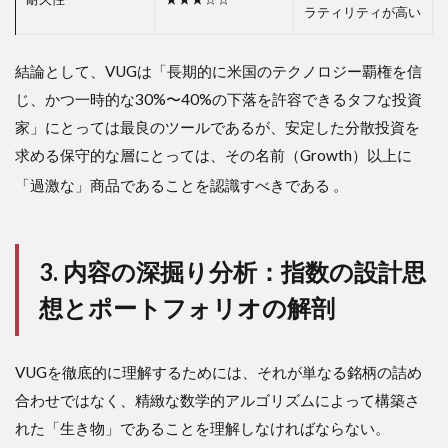
ンガー
ラティリティが高い
ド内で
の「成
長」の
結論として、VUGは「長期的に米国のテクノロジー覇権を信
選択
じ、かつ一時的な30%〜40%の下落を許容できるタフな投資
肢：
VUG
家」にとっては最良のツールであるが、安定した分散投資を
vs
求める保守的な層にとっては、その名前（Growth）以上に
VONG
vs
「過激な」商品であることを認識すべきである
。
MGK
4.4
競合
3. 内容の深掘り分析：指数の設計思
比較
サマ
想とポートフォリオの解剖
リー
テー
ブル
(2026
VUGを徹底的に理解するためには、それが単なる銘柄の詰め
年5月
合わせではなく、精緻な数学的アルゴリズムによって構築さ
時点)
れた「生き物」であることを理解しなければならない。
5