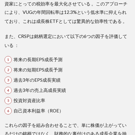
資家にとっての税効率を最大化させている
。このアプローチ
議長に
よるパ
により、VUGの年間回転率は12.3%という低水準に抑えられ
ラダイ
ており、これは成長株ETFとしては驚異的な効率性である
。
ムシフ
ト
また、CRSPは銘柄選定において以下の6つの因子を評価して
5.2
5.2 イ
いる
：
ラン
紛争
将来の長期EPS成長予測
とエ
ネル
将来の短期EPS成長予測
ギ
ー・
過去3年のEPS成長実績
イン
過去3年の売上高成長実績
フレ
の粘
投資対資産比率
着性
自己資本利益率（ROE）
5.3
5.3 AI
投資
これらの因子を組み合わせることで、単に株価が上がってい
の
るだけの銘柄ではなく、財務的な裏付けのある成長企業を抽