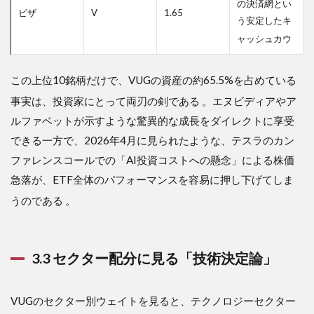
の決済網とい
ビザ
V
1.65
う安定したキ
ャッシュカウ
この上位10銘柄だけで、VUGの資産の約65.5%を占めている
事実は、投資家にとって両刃の剣である
。エヌビディアやア
ルファベットが示すような驚異的な成長をダイレクトに享受
できる一方で、2026年4月に見られたような、テスラのカン
ファレンスコールでの「AI投資コストへの懸念」による株価
急落が、ETF全体のパフォーマンスを容易に押し下げてしま
うのである
。
3.3 セクター配分に見る「技術決定論」
VUGのセクター別ウェイトを見ると、テクノロジーセクター