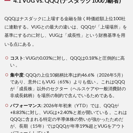
4.1 VUG vs. QQQ (ナスダック100の覇者)
QQQはナスダックに上場する金融を除く時価総額上位100社
に連動する。VUGとの最大の違いは、QQQが「上場場所」を
基準にするのに対し、VUGは「成長性」という財務基準を用
いる点にある
。
コスト
: VUGの0.03%に対し、QQQは0.18%と圧倒的に高
い 。
集中度
: QQQの上位10銘柄比率は約46.6%（2026年5月）
であり、意外にもVUG（65%）よりも低い 。これはQQQ
が「成長株」以外のセクター（ヘルスケアや一般消費財の
非成長銘柄）を場所の制約で含んでいるためである。
パフォーマンス
: 2026年年初来（YTD）では、QQQが
+8.83%に対し、VUGは+2.40%と差が開いている 。これは
QQQに含まれる特定の半導体株の勢いが強かったためだ
が、長期（15年）ではQQQが年率19%超とVUGをアウト
パフォームしている 。