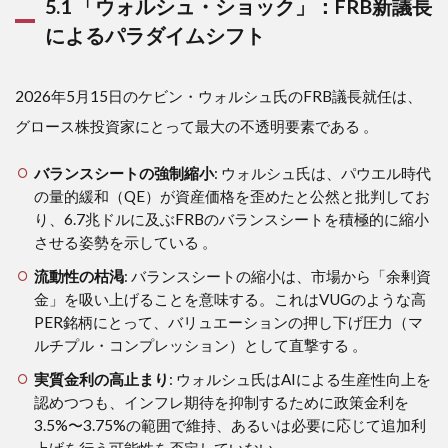
5.1 「ウォルシュ・ショック」：FRB新議長
によるパラダイムシフト
2026年5月15日のケビン・ウォルシュ氏のFRB議長就任は、
グロース株投資家にとって最大の不透明要素である
。
バランスシートの強制縮小
: ウォルシュ氏は、パウエル時代
の量的緩和（QE）が資産価格を歪めたと公然と批判してお
り、6.7兆ドルに及ぶFRBのバランスシートを積極的に縮小
させる姿勢を示している 。
流動性の枯渇
: バランスシートの縮小は、市場から「余剰資
金」を吸い上げることを意味する。これはVUGのような高
PER銘柄にとって、バリュエーションの押し下げ圧力（マ
ルチプル・コンプレッション）として直撃する 。
実質金利の高止まり
: ウォルシュ氏はAIによる生産性向上を
認めつつも、インフレ期待を抑制するために政策金利を
3.5%〜3.75%の範囲で維持、あるいは必要に応じて追加利