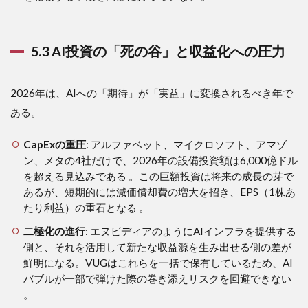
5.3 AI投資の「死の谷」と収益化への圧力
2026年は、AIへの「期待」が「実益」に変換されるべき年で
ある。
CapExの重圧
: アルファベット、マイクロソフト、アマゾ
ン、メタの4社だけで、2026年の設備投資額は6,000億ドル
を超える見込みである 。この巨額投資は将来の成長の芽で
あるが、短期的には減価償却費の増大を招き、EPS（1株あ
たり利益）の重石となる 。
二極化の進行
: エヌビディアのようにAIインフラを提供する
側と、それを活用して新たな収益源を生み出せる側の差が
鮮明になる。VUGはこれらを一括で保有しているため、AI
バブルが一部で弾けた際の巻き添えリスクを回避できない
。