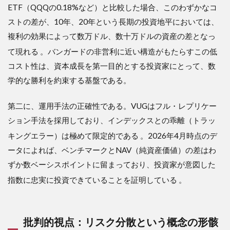
ETF（QQQの0.18%など）と比較した場合、このわずかなコ
イン
デッ
ストの差が、10年、20年という長期の投資地平においては、
クス
複利の効果によって数万ドル、数十万ドルの資産の差となっ
のメ
カニ
て現れる
。バンガードの非営利に近い構造がもたらすこの低
ズム
コスト性は、資本成長を第一目的とする投資家にとって、数
3.2
学的な勝利を約束する基盤である。
3.2 構
成銘
柄の
第二に、運用手法の正確性である。VUGはフル・レプリケー
圧倒
ション手法を採用しており、インデックスとの乖離（トラッ
的偏
りと
キングエラー）は極めて限定的である
。2026年4月時点のデ
その
ータによれば、ベンチマークとNAV（純資産価値）の差はわ
「正
体」
ずか数ベーシスポイントに留まっており、投資家が意図した
3.3
指数に忠実に投資できていることを証明している
。
3.3 セ
クタ
ー配
分に
批判的視点：リスク分散という概念の形骸
見る