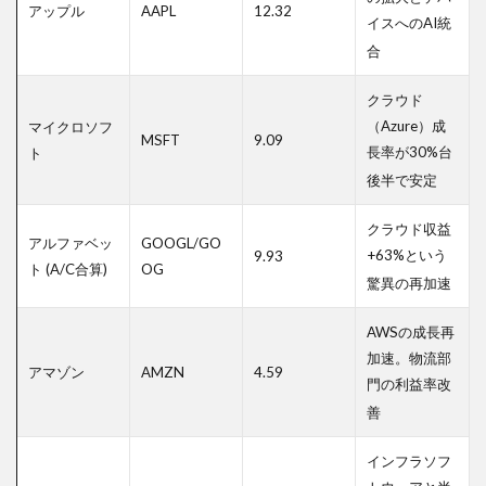
的な
アップル
AAPL
12.32
イスへのAI統
提言
合
クラウド
（Azure）成
マイクロソフ
MSFT
9.09
長率が30%台
ト
後半で安定
クラウド収益
アルファベッ
GOOGL/GO
+63%という
9.93
ト (A/C合算)
OG
驚異の再加速
AWSの成長再
加速。物流部
アマゾン
AMZN
4.59
門の利益率改
善
インフラソフ