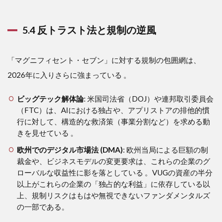
5.4 反トラスト法と規制の逆風
「マグニフィセント・セブン」に対する規制の包囲網は、
2026年に入りさらに強まっている
。
ビッグテック解体論
: 米国司法省（DOJ）や連邦取引委員会
（FTC）は、AIにおける独占や、アプリストアの排他的慣
行に対して、構造的な救済策（事業分割など）を求める動
きを見せている 。
欧州でのデジタル市場法 (DMA)
: 欧州当局による巨額の制
裁金や、ビジネスモデルの変更要求は、これらの企業のグ
ローバルな収益性に影を落としている 。VUGの資産の半分
以上がこれらの企業の「独占的な利益」に依存している以
上、規制リスクはもはや無視できないファンダメンタルズ
の一部である。