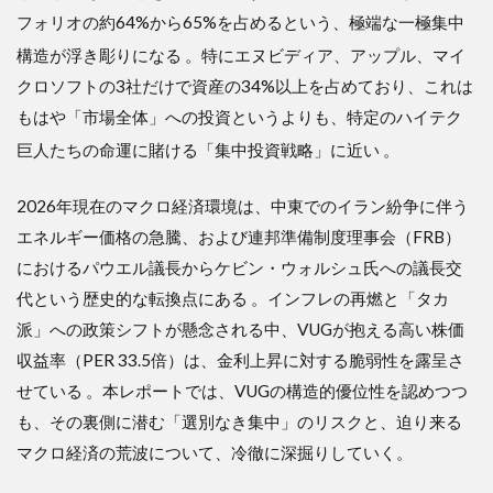
拠：
フォリオの約64%から65%を占めるという、極端な一極集中
低コ
スト
構造が浮き彫りになる
。特にエヌビディア、アップル、マイ
とい
クロソフトの3社だけで資産の34%以上を占めており、これは
う絶
対的
もはや「市場全体」への投資というよりも、特定のハイテク
正義
巨人たちの命運に賭ける「集中投資戦略」に近い
。
2.2
批判
2026年現在のマクロ経済環境は、中東でのイラン紛争に伴う
的視
点：
エネルギー価格の急騰、および連邦準備制度理事会（FRB）
リス
におけるパウエル議長からケビン・ウォルシュ氏への議長交
ク分
散と
代という歴史的な転換点にある 。インフレの再燃と「タカ
いう
派」への政策シフトが懸念される中、VUGが抱える高い株価
概念
の形
収益率（PER 33.5倍）は、金利上昇に対する脆弱性を露呈さ
骸化
せている 。本レポートでは、VUGの構造的優位性を認めつつ
3
も、その裏側に潜む「選別なき集中」のリスクと、迫り来る
3.
マクロ経済の荒波について、冷徹に深掘りしていく。
内容
の深