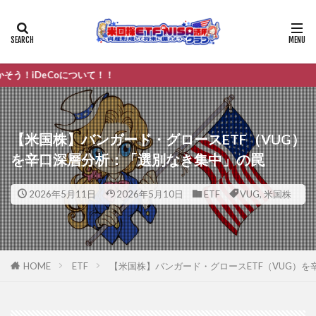
eCoについて！！
【米国株】バンガード・グロースETF（VUG）
を辛口深層分析：「選別なき集中」の罠
2026年5月11日
2026年5月10日
ETF
VUG
,
米国株
HOME
ETF
【米国株】バンガード・グロースETF（VUG）