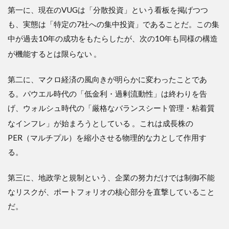
第一に、現在のVUGは「分散投資」という看板を掲げつつ
も、実態は「特定の7社への集中投資」であることだ。この集
中が過去10年の成功をもたらしたが、次の10年も同様の構造
が機能するとは限らない
。
第二に、マクロ経済の風向きが明らかに変わったことであ
る。パウエル時代の「低金利・過剰流動性」は終わりを告
げ、ウォルシュ時代の「厳格なバランスシート管理・粘着質
なインフレ」が始まろうとしている
。これは成長株の
PER（マルチプル）を縮小させる物理的な力として作用す
る。
第三に、地政学と規制という、企業の努力だけでは制御不能
なリスクが、ポートフォリオの核心部分を直撃していること
だ。