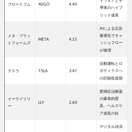
トウェアと半
ブロードコム
AVGO
4.40
導体のハイブ
リッド成長
AIによる広告
最適化でキャ
メタ・プラッ
META
4.15
ッシュフロー
トフォームズ
が激増
自動運転とロ
ボティクスへ
テスラ
TSLA
3.47
の巨額投資期
肥満症治療薬
の爆発的普
イーライリリ
LLY
2.60
及。ヘルスケ
ー
ア成長の柱
デジタル決済