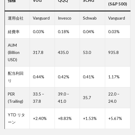
指標
VUG
QQQ
SCHG
(S&P 500)
運用会社
Vanguard
Invesco
Schwab
Vanguard
経費率
0.03%
0.18%
0.04%
0.03%
AUM
(Billion
317.8
435.0
53.0
935.8
USD)
配当利回
0.44%
0.42%
0.41%
1.17%
り
PER
33.5 –
39.0 –
22.0 –
35.7
(Trailing)
37.8
41.0
24.0
YTD リタ
+2.40%
+8.83%
+1.53%
+5.67%
ーン