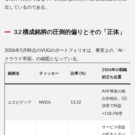
「死
の
出しているのである。
谷」
と収
益化
への
3.2 構成銘柄の圧倒的偏りとその「正体」
圧力
5.4
2026年5月時点のVUGのポートフォリオは、事実上の「AI・
5.4 反
トラ
クラウド帝国」の縮図となっている。
スト
法と
2026年の戦略
銘柄名
ティッカー
比率 (%)
規制
的立ち位置
の逆
風
AI半導体の独
6
占的地位。Q1
6.
エヌビディア
NVDA
13.32
決算で利益
結
+118.5%増
論
6.1
サービス収益
最終
の拡大とデバ