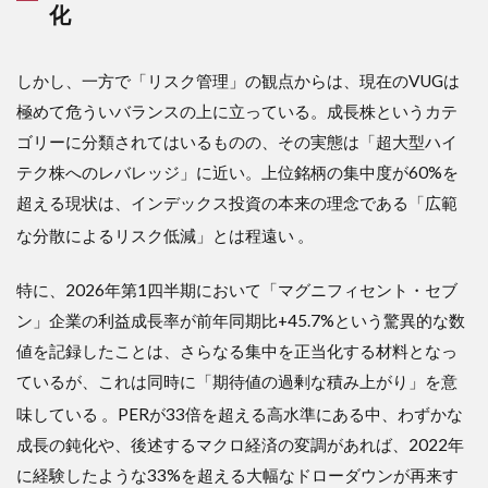
化
「技
術決
定
しかし、一方で「リスク管理」の観点からは、現在のVUGは
論」
極めて危ういバランスの上に立っている。成長株というカテ
4
4.
ゴリーに分類されてはいるものの、その実態は「超大型ハイ
競合
テク株へのレバレッジ」に近い。上位銘柄の集中度が60%を
との
超える現状は、インデックス投資の本来の理念である「広範
比
較：
な分散によるリスク低減」とは程遠い
。
市場
シェ
アと
特に、2026年第1四半期において「マグニフィセント・セブ
数値
ン」企業の利益成長率が前年同期比+45.7%という驚異的な数
で見
る相
値を記録したことは、さらなる集中を正当化する材料となっ
対的
ているが、これは同時に「期待値の過剰な積み上がり」を意
立ち
位置
味している
。PERが33倍を超える高水準にある中、わずかな
成長の鈍化や、後述するマクロ経済の変調があれば、2022年
4.1
4.1
に経験したような33%を超える大幅なドローダウンが再来す