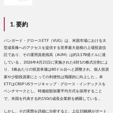
1
1.
要
約
1. 要約
2
2.
評
バンガード・グロースETF（VUG）は、米国市場における大
価：
型成長株へのアクセスを提供する世界最大規模の上場投資信
効率
性の
託であり、その運用資産残高（AUM）は約3,178億ドルに達
極致
か、
している
。2026年4月21日に実施された6対1の株式分割によ
ある
り、1株あたりの投資単価は80ドル台へと調整され、個人投資
いは
思考
家や少額投資家にとっての利便性は飛躍的に向上した
。本
停止
ETFはCRSP USラージキャップ・グロース・インデックスを
の集
積か
ベンチマークとし、時価総額加重平均方式を採用すること
で、米国を代表する約150の成長企業群を網羅している
。
2.1
評価
の根
しかし、その実態を詳細に分析すると、上位10銘柄がポート