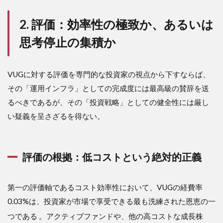
掘り
分
2. 評価：効率性の極致か、あるいは
析：
指数
思考停止の集積か
の設
計思
想と
ポー
VUGに対する評価を専門的な投資家の視点から下すならば、
トフ
その「運用インフラ」としての完成度には最高級の賛辞を送
ォリ
オの
るべきであるが、その「投資戦略」としての健全性には厳し
解剖
い疑義を呈さざるを得ない。
3.1
3.1
CRSP
USラ
評価の根拠：低コストという絶対的正義
ージ
キャ
ッ
第一の評価軸であるコスト効率性において、VUGの経費率
プ・
0.03%は、投資家が市場で享受できる最も洗練された恩恵の一
グロ
ー
つである
。アクティブファンドや、他の高コストな成長株
ス・