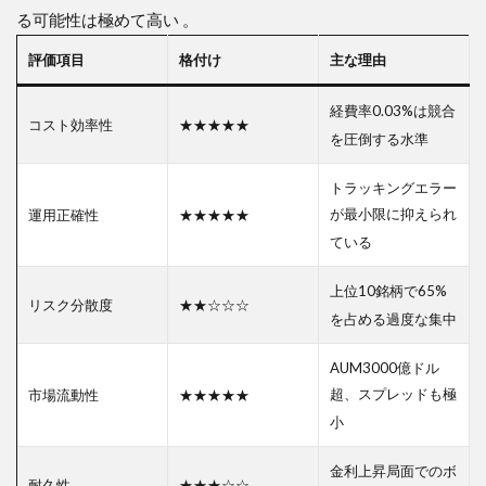
VUG
る可能性は極めて高い
。
vs.
QQQ
評価項目
格付け
主な理由
(ナス
ダッ
ク
経費率0.03%は競合
コスト効率性
★★★★★
100
を圧倒する水準
の覇
者)
トラッキングエラー
4.2
が最小限に抑えられ
運用正確性
★★★★★
4.2
ている
VUG
vs.
SCHG
上位10銘柄で65%
リスク分散度
★★☆☆☆
(シュ
を占める過度な集中
ワブ
の低
AUM3000億ドル
コス
ト対
超、スプレッドも極
市場流動性
★★★★★
抗馬)
小
4.3
金利上昇局面でのボ
4.3 バ
耐久性
★★★☆☆