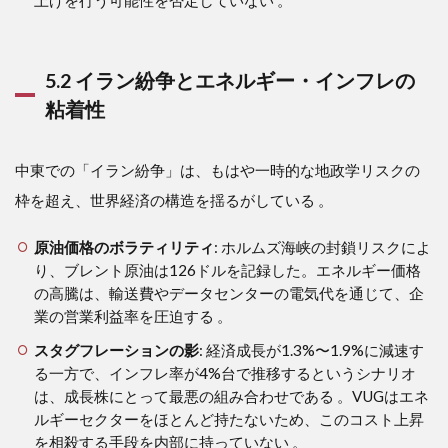
上げを行う可能性を否定していない 。
5.2 イラン紛争とエネルギー・インフレの
粘着性
中東での「イラン紛争」は、もはや一時的な地政学リスクの
枠を超え、世界経済の構造を揺るがしている
。
原油価格のボラティリティ
: ホルムズ海峡の封鎖リスクによ
り、ブレント原油は126ドルを記録した。エネルギー価格
の高騰は、輸送費やデータセンターの電気代を通じて、企
業の営業利益率を圧迫する 。
スタグフレーションの影
: 経済成長が1.3%〜1.9%に減速す
る一方で、インフレ率が4%台で推移するというシナリオ
は、成長株にとって最悪の組み合わせである 。VUGはエネ
ルギーセクターをほとんど持たないため、このコスト上昇
を相殺する手段を内部に持っていない 。