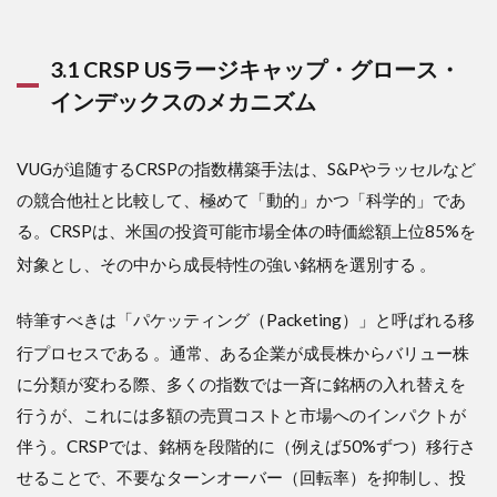
5. 今
後に
つい
3.1 CRSP USラージキャップ・グロース・
て：
2026
インデックスのメカニズム
年後
半か
ら
VUGが追随するCRSPの指数構築手法は、S&Pやラッセルなど
2027
の競合他社と比較して、極めて「動的」かつ「科学的」であ
年へ
の展
る。CRSPは、米国の投資可能市場全体の時価総額上位85%を
望と
対象とし、その中から成長特性の強い銘柄を選別する
。
リス
ク要
因
特筆すべきは「パケッティング（Packeting）」と呼ばれる移
5.1
行プロセスである
。通常、ある企業が成長株からバリュー株
5.1
に分類が変わる際、多くの指数では一斉に銘柄の入れ替えを
「ウォ
ルシ
行うが、これには多額の売買コストと市場へのインパクトが
ュ・シ
伴う。CRSPでは、銘柄を段階的に（例えば50%ずつ）移行さ
ョッ
ク」：
せることで、不要なターンオーバー（回転率）を抑制し、投
FRB新