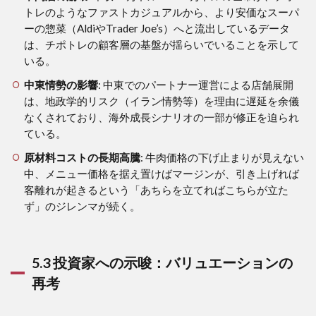
トレのようなファストカジュアルから、より安価なスーパ
ーの惣菜（AldiやTrader Joe’s）へと流出しているデータ
は、チポトレの顧客層の基盤が揺らいでいることを示して
いる。
中東情勢の影響
: 中東でのパートナー運営による店舗展開
は、地政学的リスク（イラン情勢等）を理由に遅延を余儀
なくされており、海外成長シナリオの一部が修正を迫られ
ている。
原材料コストの長期高騰
: 牛肉価格の下げ止まりが見えない
中、メニュー価格を据え置けばマージンが、引き上げれば
客離れが起きるという「あちらを立てればこちらが立た
ず」のジレンマが続く。
5.3 投資家への示唆：バリュエーションの
再考