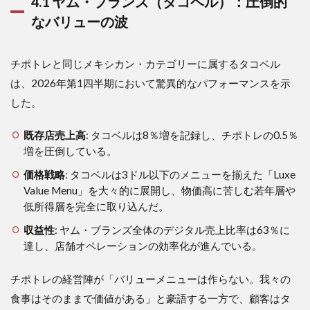
4.1 ヤム・ブランズ（タコベル）：圧倒的
なバリューの波
チポトレと同じメキシカン・カテゴリーに属するタコベル
は、2026年第1四半期において驚異的なパフォーマンスを示
した。
既存店売上高
: タコベルは8％増を記録し、チポトレの0.5％
増を圧倒している。
価格戦略
: タコベルは3ドル以下のメニューを揃えた「Luxe
Value Menu」を大々的に展開し、物価高に苦しむ若年層や
低所得層を完全に取り込んだ。
収益性
: ヤム・ブランズ全体のデジタル売上比率は63％に
達し、店舗オペレーションの効率化が進んでいる。
チポトレの経営陣が「バリューメニューは作らない。我々の
食事はそのままで価値がある」と豪語する一方で、顧客はタ