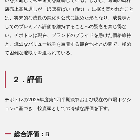
高の
店売上高見通しが「ほぼ横ばい（flat）」に据え置かれたこと
構造
的変
は、将来的な成長の鈍化を公式に認めた形となり、成長株と
容
してのプレミアム評価を維持することへの疑念を禁じ得な
3.2
い。チポトレは現在、ブランドのプライドを懸けた価格維持
3.2 利
と、熾烈なバリュー戦争を展開する競合他社との間で、極め
益率
を直
て困難な舵取りを迫られている。
撃す
るコ
ス
ト・
２．評価
イン
フレ
の正
体
チポトレの2026年度第1四半期決算および現在の市場ポジシ
3.3
ョンに基づき、投資家としての冷徹な評価を下す。
3.3 デ
ジタ
ル戦
略と
総合評価：B
テク