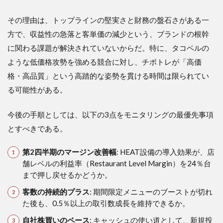
その理由は、トップラインの堅実さと財務の盤石さがある一
方で、収益性の急落と客単価の減少という、ブランドの根幹
に関わる課題が解決されていないからだ。特に、タコベルの
ような低価格攻勢を強める競合に対し、チポトレが「高価
格・高品質」という高踏的な姿勢を貫ける時間は限られてい
る可能性がある。
今後の手順としては、以下の3点をモニタリングの最優先事項
とすべきである。
第2四半期のマージン改善幅
: HEAT設備の導入効果が、店
舗レベルの利益率（Restaurant Level Margin）を24％台
まで押し戻せるかどうか。
客数の持続的プラス
: 期間限定メニューのブーストが切れ
た後も、0.5％以上の取引数成長を維持できるか。
自社株買いのペース
: キャッシュの使い道として、新規投