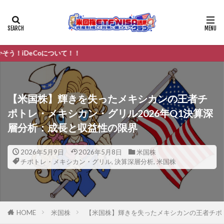
oについて！！
【米国株】輝きを失ったメキシカンの王者チ
ポトレ・メキシカン・グリル2026年Q1決算深
層分析：成長と収益性の限界
2026年5月9日
2026年5月8日
米国株
チポトレ・メキシカン・グリル
,
決算深層分析
,
米国株
HOME
米国株
【米国株】輝きを失ったメキシカンの王者チポト