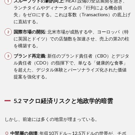
スループットの劇的向上
: HEAT設備の全店展開を急ぎ、
ランチタイムやディナータイムの「行列による機会損
失」をゼロにする。これは客数（Transactions）の底上げ
に直結する。
国際市場の開拓
: 北米市場が成熟する中、ヨーロッパ（特
に英国とドイツ）での店舗数を加速させ、売上の第2の柱
を構築する。
ブランド再定義
: 新任のブランド責任者（CBO）とデジタ
ル責任者（CDO）の指揮下で、単なる「健康的な食事」
を超えた、デジタル体験とパーソナライズ化された価値
提案を強化する。
5.2 マクロ経済リスクと地政学的暗雲
しかし、前途には多くの地雷が埋まっている。
中間層の崩壊
: 年収10万ドル～12.5万ドルの世帯が、チポ