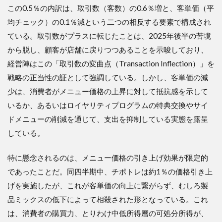
クと
この0.5％の内訳は、取引数（客数）の0.6％増と、客単価（平
地政
均チェック）の0.1％減という二つの相反する要素で構成され
学的
暗雲
ている。取引数がプラスに転じたことは、2025年後半の苦境
から脱し、顧客が店舗に戻りつつあることを示唆しており、
5.3
5.3 投
経営陣はこの「取引数の変曲点（Transaction Inflection）」を
資家
戦略の正当性の証として強調している。しかし、客単価の減
への
示
少は、消費者がメニュー価格の上昇に対して抵抗感を示して
唆：
いるか、あるいはロイヤリティプログラムの特典交換やサイ
バリ
ュエ
ドメニューの削減を通じて、支出を抑制している実態を露呈
ーシ
している。
ョン
の再
考
特に懸念されるのは、メニュー価格の引き上げ効果が限定的
であったことだ。同四半期中、チポトレは約1％の価格引き上
6
６．
げを実施したが、これが客単価の向上に繋がらず、むしろ製
結論
品ミックスの低下によって相殺された形となっている。これ
は、消費者の購買力、とりわけ中低所得層の可処分所得が、