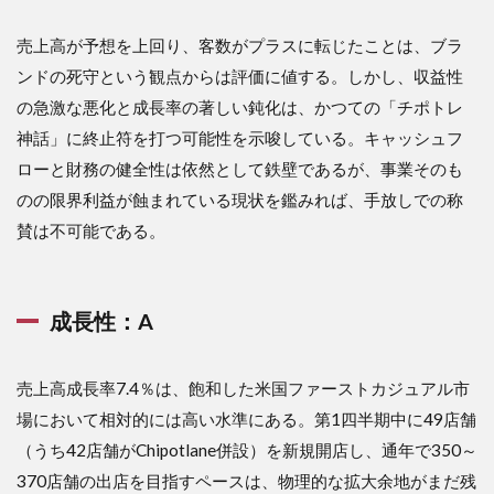
ノロ
ジー
売上高が予想を上回り、客数がプラスに転じたことは、ブラ
投資
ンドの死守という観点からは評価に値する。しかし、収益性
の現
在地
の急激な悪化と成長率の著しい鈍化は、かつての「チポトレ
3.4
神話」に終止符を打つ可能性を示唆している。キャッシュフ
3.4 財
ローと財務の健全性は依然として鉄壁であるが、事業そのも
務管
のの限界利益が蝕まれている現状を鑑みれば、手放しでの称
理と
株主
賛は不可能である。
還元
の論
理
成長性：A
4
４．
競合
売上高成長率7.4％は、飽和した米国ファーストカジュアル市
他社
との
場において相対的には高い水準にある。第1四半期中に49店舗
比
（うち42店舗がChipotlane併設）を新規開店し、通年で350～
較：
バリ
370店舗の出店を目指すペースは、物理的な拡大余地がまだ残
ュー