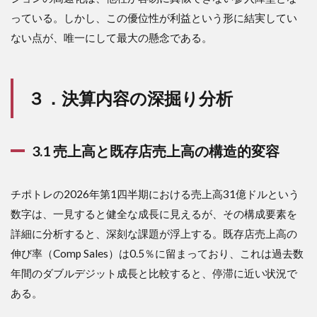
い
っている。しかし、この優位性が利益という形に結実してい
て：
中長
ない点が、唯一にして最大の懸念である。
期的
な再
建シ
ナリ
３．決算内容の深掘り分析
オと
地雷
原
3.1 売上高と既存店売上高の構造的変容
5.1
5.1
「Recipe
for
Growth」
チポトレの2026年第1四半期における売上高31億ドルという
の真価が
数字は、一見すると健全な成長に見えるが、その構成要素を
問われる
年
詳細に分析すると、深刻な課題が浮上する。既存店売上高の
伸び率（Comp Sales）は0.5％に留まっており、これは過去数
5.2
5.2 マ
年間のダブルデジット成長と比較すると、停滞に近い状況で
クロ
ある。
経済
リス