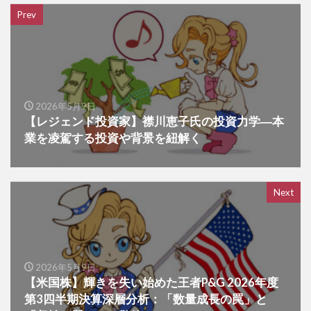
Prev
2026年5月9日
【レジェンド投資家】襟川恵子氏の投資力学―本
業を凌駕する投資や背景を紐解く
Next
2026年5月9日
【米国株】輝きを失い始めた王者P&G 2026年度
第3四半期決算深層分析：「数量成長の罠」と