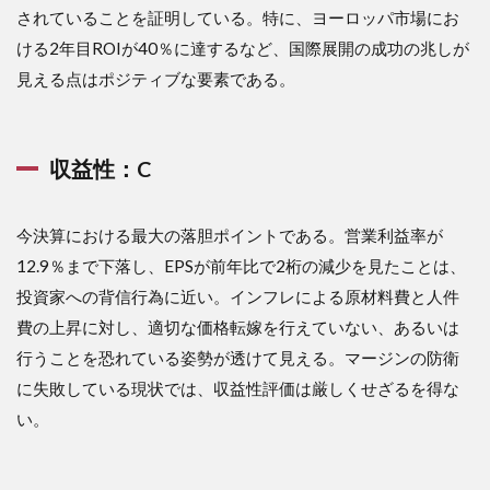
されていることを証明している。特に、ヨーロッパ市場にお
と利
便性
ける2年目ROIが40％に達するなど、国際展開の成功の兆しが
の相
見える点はポジティブな要素である。
克
4.1
4.1 ヤ
ム・ブ
収益性：C
ランズ
（タコ
ベ
今決算における最大の落胆ポイントである。営業利益率が
ル）：
12.9％まで下落し、EPSが前年比で2桁の減少を見たことは、
圧倒的
なバリ
投資家への背信行為に近い。インフレによる原材料費と人件
ューの
費の上昇に対し、適切な価格転嫁を行えていない、あるいは
波
行うことを恐れている姿勢が透けて見える。マージンの防衛
4.2
に失敗している現状では、収益性評価は厳しくせざるを得な
4.2 マ
クド
い。
ナル
ド：
王者