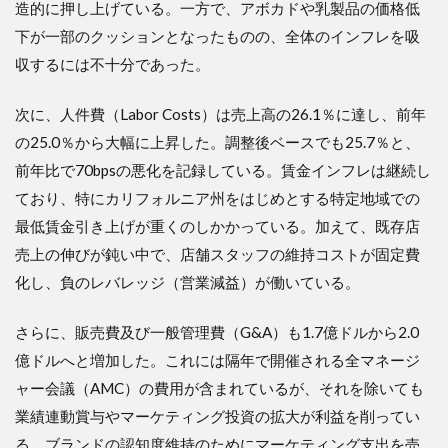
造的に押し上げている。一方で、アボカドや乳製品の価格低
下が一部のクッションとなったものの、全体のインフレを吸
収するには不十分であった。
次に、人件費（Labor Costs）は売上高の26.1％に達し、前年
の25.0％から大幅に上昇した。調整後ベースでも25.7％と、
前年比で70bpsの悪化を記録している。賃金インフレは継続し
ており、特にカリフォルニア州をはじめとする特定地域での
最低賃金引き上げが重くのしかかっている。加えて、既存店
売上の伸びが鈍い中で、店舗スタッフの維持コストが固定費
化し、負のレバレッジ（営業減益）が働いている。
さらに、販売費及び一般管理費（G&A）も1.7億ドルから2.0
億ドルへと増加した。これには隔年で開催される全マネージ
ャー会議（AMC）の費用が含まれているが、それを除いても
業績連動賞与やマーケティング投資の拡大が利益を削ってい
る。ブランドの認知度維持のためにマーケティング支出を売