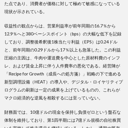
2.4
た点であり、消費者が価格に対して極めて敏感になっている
財務
現状が示されている。
健全
性：S
収益性の観点からは、営業利益率が前年同期の16.7％から
2.5
12.9％へと380ベーシスポイント（bps）の大幅な低下を記録
競争
優位
しており、調整後希釈後1株当たり利益（EPS）は0.24ドル
性：A
と、前年同期の0.29ドルから17％以上も急落した。この利益
3
圧縮の主因は、牛肉や運送費を中心とした原材料費のインフ
３．
レ、および賃金上昇に伴う人件費率の悪化である。経営陣が
決算
内容
「Recipe for Growth（成長への処方箋）」戦略の下で進める
の深
新型調理設備（HEAT）の導入や、デジタル・ロイヤリティプ
掘り
分析
ログラムの刷新は一定の成果を上げているものの、これらが
3.1
マクロ経済的な逆風を相殺するには至っていない。
3.1 売
上高
財務面では、10億ドルの現金を保持し負債ゼロという盤石な
と既
体制を維持しており、第1四半期には7億ドル規模の自社株買
存店
売上
いを実施して株主還元を継続している。しかし、通期の既存