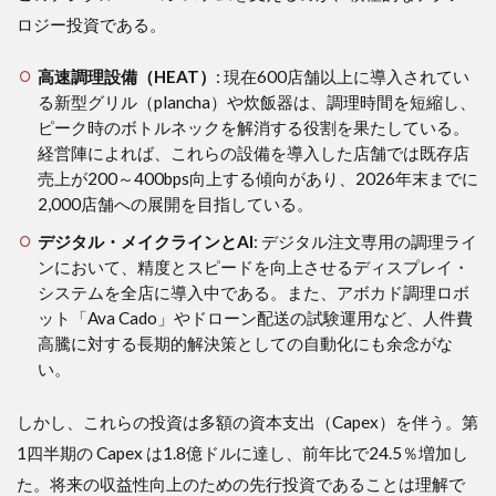
ロジー投資である。
高速調理設備（HEAT）
: 現在600店舗以上に導入されてい
る新型グリル（plancha）や炊飯器は、調理時間を短縮し、
ピーク時のボトルネックを解消する役割を果たしている。
経営陣によれば、これらの設備を導入した店舗では既存店
売上が200～400bps向上する傾向があり、2026年末までに
2,000店舗への展開を目指している。
デジタル・メイクラインとAI
: デジタル注文専用の調理ライ
ンにおいて、精度とスピードを向上させるディスプレイ・
システムを全店に導入中である。また、アボカド調理ロボ
ット「Ava Cado」やドローン配送の試験運用など、人件費
高騰に対する長期的解決策としての自動化にも余念がな
い。
しかし、これらの投資は多額の資本支出（Capex）を伴う。第
1四半期の Capex は1.8億ドルに達し、前年比で24.5％増加し
た。将来の収益性向上のための先行投資であることは理解で