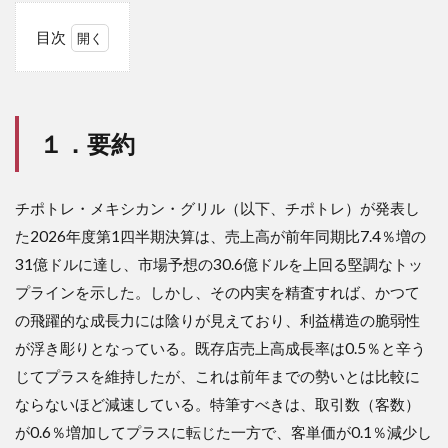
目次
1
１．
要約
１．要約
2
２．
評価
チポトレ・メキシカン・グリル（以下、チポトレ）が発表し
2.1
総合
た2026年度第1四半期決算は、売上高が前年同期比7.4％増の
評
31億ドルに達し、市場予想の30.6億ドルを上回る堅調なトッ
価：B
プラインを示した。しかし、その内実を精査すれば、かつて
2.2
の飛躍的な成長力には陰りが見えており、利益構造の脆弱性
成長
性：A
が浮き彫りとなっている。既存店売上高成長率は0.5％と辛う
じてプラスを維持したが、これは前年までの勢いとは比較に
2.3
収益
ならないほど減速している。特筆すべきは、取引数（客数）
性：C
が0.6％増加してプラスに転じた一方で、客単価が0.1％減少し