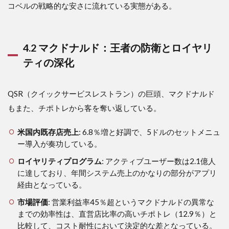
コベルの戦略的な安さに流れている実態がある。
4.2 マクドナルド：王者の防衛とロイヤリ
ティの深化
QSR（クイックサービスレストラン）の巨頭、マクドナルド
もまた、チポトレから客を奪い返している。
米国内既存店売上
: 6.8％増と好調で、5ドルのセットメニュ
ー導入が奏功している。
ロイヤリティプログラム
: アクティブユーザー数は2.1億人
に達しており、年間システム売上のかなりの部分がアプリ
経由となっている。
市場評価
: 営業利益率45％超というマクドナルドの異常な
までの効率性は、直営店比率の高いチポトレ（12.9％）と
比較して、コスト耐性において決定的な差となっている。