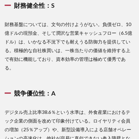
の防
財務健全性：S
衛と
ロイ
ヤリ
財務基盤については、文句の付けようがない。負債ゼロ、10
ティ
の深
億ドルの現預金、そして潤沢な営業キャッシュフロー（6.5億
化
ドル）は、いかなる不況下でも耐えうる防御力を提供してい
4.3
る。積極的な自社株買いは、一株当たりの価値を維持する上
4.3 新
で有効に機能しており、資本効率の管理は極めて優秀であ
興フ
ァス
る。
トカ
ジュ
アル
との
競争優位性：A
成長
率比
較
デジタル売上比率38.6％という水準は、外食産業におけるテ
5
ック企業の側面を改めて印象付けている。ロイヤリティ会員
５．
の増加（25％アップ）や、新型設備導入による店舗オペレー
今後
につ
ションの高速化は、他社が容易に真似できない参入障壁とな