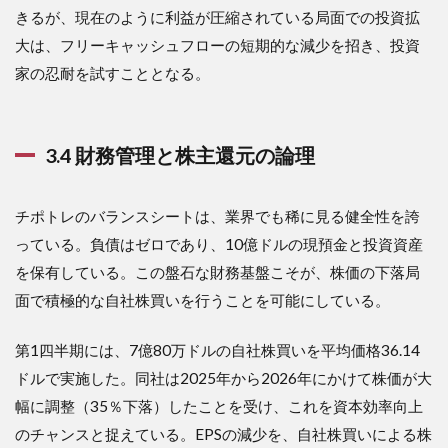
きるが、現在のように利益が圧縮されている局面での投資拡
大は、フリーキャッシュフローの短期的な減少を招き、投資
家の忍耐を試すこととなる。
3.4 財務管理と株主還元の論理
チポトレのバランスシートは、業界でも稀に見る健全性を誇
っている。負債はゼロであり、10億ドルの現預金と投資資産
を保有している。この盤石な財務基盤こそが、株価の下落局
面で積極的な自社株買いを行うことを可能にしている。
第1四半期には、7億80万ドルの自社株買いを平均価格36.14
ドルで実施した。同社は2025年から2026年にかけて株価が大
幅に調整（35％下落）したことを受け、これを資本効率向上
のチャンスと捉えている。EPSの減少を、自社株買いによる株