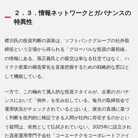
「ル
ール
２．３．情報ネットワークとガバナンスの
の固
定
特異性
化」
4.3
襟川氏の投資判断の源泉は、ソフトバンクグループの社外取
４．
３．
締役という立場から得られる「グローバルな投資の最前線」
ネッ
の情報にある
。孫正義氏との親交は単なる社交ではなく、ハ
トワ
ーク
イテク産業の構造変化を直接把握するための戦略的な窓口と
の質
して機能している
。
を追
求す
る姿
一方で、この極めて属人的な投資スタイルが、企業のガバナ
勢
ンスにおいて「例外」を生み出している。毎月の取締役会で
5
運用状況がチェックされているとはいえ、彼女の直感に基づ
５．
く判断を批判的に検証できる人間が社内に存在するのかとい
今後
につ
う疑問は、依然として払拭されていない
。2025年に設立され
い
た資産運用専門子会社「コーエーテクモコーポレートファイ
て：