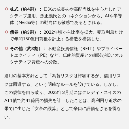
るエ
ッセ
株式（約4割）：
日米の成長株や高配当株を中心としたア
ンス
クティブ運用。孫正義氏とのコネクションから、AIや半導
4.1
体（Nvidia等）の動向にも敏感であるとされる。
４．
債券（約3割）：
2022年頃から比率を拡大。受取利息だけ
１．
「本
で年間150億円前後を計上する構造を構築した。
業×副
その他（約3割）：
不動産投資信託（REIT）やプライベー
業」
のリ
トエクイティ（PE）など、伝統的資産との相関が低いオル
スク
タナティブ資産への分散。
ヘッ
ジ思
運用の基本方針として「為替リスクは許容するが、信用リス
考
クは回避する」という明確なルールを設けている
。しかし、
4.2
この規律を自ら破り、2023年3月期にはクレディ・スイスの
４．
２．
AT1債で約41億円の損失を計上したことは、高利回り追求の
「失
果てに生じた「女帝の誤算」として辛口に評価せざるを得な
敗の
言語
い
。
化」
と