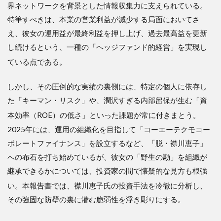
と収
界ネットワークを背景とした情報収集力に支えられている
。
益構
特筆すべきは、本業の営業利益が減少する局面においてさ
造
え、彼女の運用益が最終利益を押し上げ、過去最高益を更新
2.2
し続けるという、一種の「ヘッジファンド的経営」を実現し
２．
２．
ている点である
。
ポー
トフ
ォリ
しかし、その圧倒的な実績の裏側には、特定の個人に依存し
オの
た「キーマン・リスク」や、潤沢すぎる内部留保が生む「資
柔軟
性と
本効率（ROE）の低さ」といった課題が常に付きまとう
。
規律
2025年には、運用の組織化を目指して「コーエーテクモコー
2.3
ポレートファイナンス」を設立するなど、「脱・襟川恵子」
２．
への布石を打ち始めているが、彼女の「野生の勘」を組織が
３．
情報
継承できるかについては、投資家の間で懐疑的な見方も根強
ネッ
い
。本報告書では、襟川恵子氏の投資手法を冷徹に分析し、
トワ
ーク
その強固な防壁の裏に潜む脆弱性を浮き彫りにする。
とガ
バナ