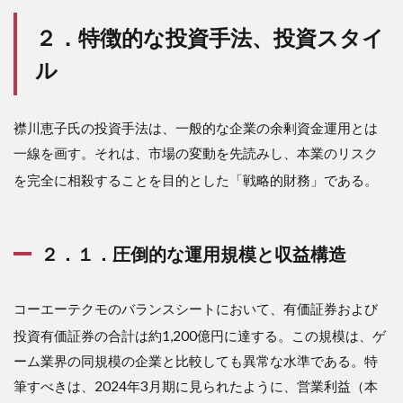
ンス
の特
２．特徴的な投資手法、投資スタイ
異性
ル
3
３．
経
歴：
襟川恵子氏の投資手法は、一般的な企業の余剰資金運用とは
投資
一線を画す。それは、市場の変動を先読みし、本業のリスク
の英
才教
を完全に相殺することを目的とした「戦略的財務」である
。
育と
「不
撓不
屈」
２．１．圧倒的な運用規模と収益構造
の起
業精
神
コーエーテクモのバランスシートにおいて、有価証券および
3.1
投資有価証券の合計は約1,200億円に達する
。この規模は、ゲ
３．
ーム業界の同規模の企業と比較しても異常な水準である。特
１．
６歳
筆すべきは、2024年3月期に見られたように、営業利益（本
から