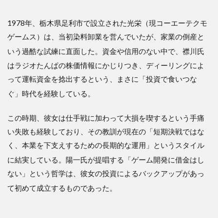
1978年、栃木県足利市で設立された光栄（現コーエーテクモ
ゲームス）は、当初染料卸業を営んでいたが、家業の倒産と
いう過酷な試練に直面した
。資金や信用のない中で、襟川氏
はラジオたんぱの株価情報にかじりつき、ディーリングによ
って運転資金を捻出するという、まさに「投資で食いつな
ぐ」時代を経験している
。
この時期、彼女は仕手戦に加わって大損を喫するという手痛
い失敗も経験しており、その教訓が現在の「短期決戦ではな
く、本業を下支えするための長期的な運用」というスタイル
に結実している
。陽一氏が提唱する「ゲーム開発に借金はし
ない」という哲学は、彼女の投資によるバックアップがあっ
て初めて成立するものであった
。