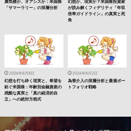
蜃気楼か、オアシスか：米国株
幻想か、現実か？米国株投資家
「サマーラリー」の深層分析
が読み解くフィデリティ「年収
倍率ガイドライン」の真実と死
角
2026年8月8日
2026年8月2日
幻想を打ち砕く現実と、希望を
為替介入の深層分析と最適ポー
紡ぐ米国株：年齢別金融資産の
トフォリオ戦略
残酷な真実と「真の経済的自
立」への絶対方程式