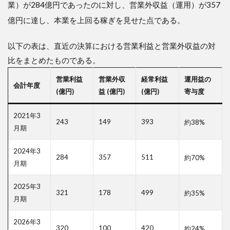
業）が284億円であったのに対し、営業外収益（運用）が357
の投
資教
億円に達し、本業を上回る稼ぎを見せた点である
。
育と
多摩
美時
以下の表は、直近の決算における営業利益と営業外収益の対
代の
比をまとめたものである。
開眼
営業利益
営業外収
経常利益
運用益の
3.2
会計年度
(億円)
益 (億円)
(億円)
寄与度
３．
２．
倒産
2021年3
の危
243
149
393
約38%
月期
機か
ら学
んだ
2024年3
284
357
511
約70%
「無
月期
借金
経
2025年3
営」
321
178
499
約35%
月期
の哲
学
2026年3
3.3
320
100
420
約24%