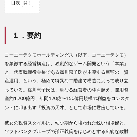
目次
1
１．
要約
１．要約
2
２．
特徴
的な
コーエーテクモホールディングス（以下、コーエーテクモ）
投資
を象徴する経営構造は、独創的なゲーム開発という「本業」
手
法、
と、代表取締役会長である襟川恵子氏が主導する巨額の「資
投資
産運用」という、極めて特異な二階建て構造によって成り立
スタ
イル
っている
。襟川恵子氏は、単なる経営者の枠を超え、運用資
2.1
産約1,200億円、年間120億〜150億円規模の利益をコンスタ
２．
ントに叩き出す「投資の天才」として市場に君臨している
。
１．
圧倒
的な
彼女の投資スタイルは、幼少期から培われた鋭い相場観と、
運用
ソフトバンクグループの孫正義氏をはじめとする広範な政財
規模