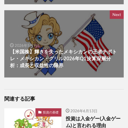
Next
2026年5月9日
【米国株】輝きを失ったメキシカンの王者チポト
レ・メキシカン・グリル2026年Q1決算深層分
析：成長と収益性の限界
関連する記事
2026年6月13日
投資の基礎
投資は入金ゲー(入金ゲー
ム)と言われる理由