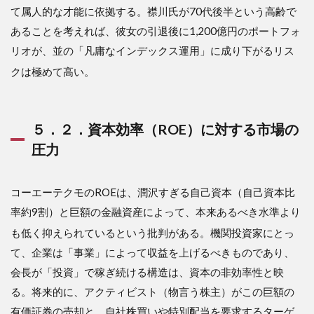
て属人的な才能に依拠する。襟川氏が70代後半という高齢で
あることを考えれば、彼女の引退後に1,200億円のポートフォ
リオが、並の「凡庸なインデックス運用」に成り下がるリス
クは極めて高い
。
５．２．資本効率（ROE）に対する市場の
圧力
コーエーテクモのROEは、潤沢すぎる自己資本（自己資本比
率約9割）と巨額の金融資産によって、本来あるべき水準より
も低く抑えられているという批判がある
。機関投資家にとっ
て、企業は「事業」によって収益を上げるべきものであり、
会長が「投資」で稼ぎ続ける構造は、資本の非効率性と映
る。将来的に、アクティビスト（物言う株主）がこの巨額の
有価証券の売却と、自社株買いや特別配当を要求するターゲ