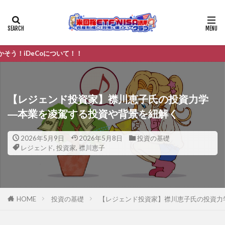
oについて！！
【レジェンド投資家】襟川恵子氏の投資力学
―本業を凌駕する投資や背景を紐解く
2026年5月9日
2026年5月8日
投資の基礎
レジェンド
,
投資家
,
襟川恵子
HOME
投資の基礎
【レジェンド投資家】襟川恵子氏の投資力