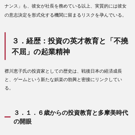
ポス
ナンス」も、彼女が社長を務めている以上、実質的には彼女
ト襟
川時
の意志決定を形式化する機関に留まるリスクを孕んでいる
。
代の
不透
明感
３．経歴：投資の英才教育と「不撓
5.1
５．
不屈」の起業精神
１．
「脱
カリ
襟川恵子氏の投資家としての歴史は、戦後日本の経済成長
ス
マ」
と、ゲームという新たな娯楽の勃興と密接にリンクしてい
と
る。
「野
生の
勘」
の非
継承
３．１．６歳からの投資教育と多摩美時代
性
の開眼
5.2
５．２．