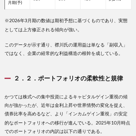
月期(予)
３．
３．
ソフ
※2026年3月期の数値は期初予想に基づくものであり、実態
トバ
ンク
としては上方修正される傾向が強い
。
グル
ープ
このデータが示す通り、襟川氏の運用益は単なる「副収入」
取締
役就
ではなく、企業の経常的な利益構造の根幹を成している。
任の
意義
4
２．２．ポートフォリオの柔軟性と規律
４．
真似
でき
る
かつては株式への集中投資によるキャピタルゲイン重視の傾
点：
向が強かったが、近年は金利上昇や世界情勢の変化を捉え、
一般
債券比率を高めるなど、より「インカムゲイン重視」の安定
投資
家が
的なポートフォリオへの移行が進んでいる
。2025年10月時点
抽出
でき
でのポートフォリオの内訳は以下の通りである。