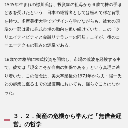
資本効率
1949年生まれの襟川氏は、投資家の祖母から６歳で株の手ほ
（ROE）
どきを受けたという、日本の経営者としては極めて稀な背景
に対する
市場の圧
を持つ
。多摩美術大学でデザインを学びながらも、彼女の頭
力
脳の一部は常に株式市場の動向を追い続けていた。この「ク
5.3
リエイティビティと金融リテラシーの同居」こそが、後のコ
５．
ーエーテクモの強みの源泉である。
３．
金利
上昇
18歳で本格的に株式投資を開始し、市場の荒波を経験する中
と円
で、彼女は「現金こそが自由の担保である」という真理に辿
安ト
レン
り着いた
。この信念は、美大卒業後の1971年から夫・陽一氏
ドの
との起業に至るまでの過渡期においても、揺らぐことはなか
転換
リス
った
。
ク
３．２．倒産の危機から学んだ「無借金経
営」の哲学