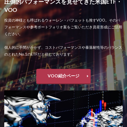
圧倒的パフォーマンスを見せてきた米国ETF・
VOO
投資の神様とも呼ばれるウォーレン・バフェットも推すVOO。そのパ
フォーマンスや参考ポートフォリオ案をご覧いただき資産形成にご活用
ください。
個人的に手間がかかず、コストパフォーマンスや暴落耐性等のバランス
のとれたNo.1のETFだと信じております。
VOO紹介ページ